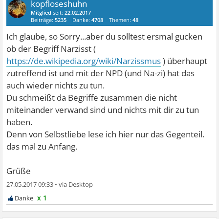
kopfloseshuhn
Mitglied
seit:
22.02.2017
Beiträge:
5235
Danke:
4708
Themen:
48
Ich glaube, so Sorry...aber du solltest ersmal gucken
ob der Begriff Narzisst (
https://de.wikipedia.org/wiki/Narzissmus
) überhaupt
zutreffend ist und mit der NPD (und Na-zi) hat das
auch wieder nichts zu tun.
Du schmeißt da Begriffe zusammen die nicht
miteinander verwand sind und nichts mit dir zu tun
haben.
Denn von Selbstliebe lese ich hier nur das Gegenteil.
das mal zu Anfang.
Grüße
27.05.2017 09:33
•
x 1