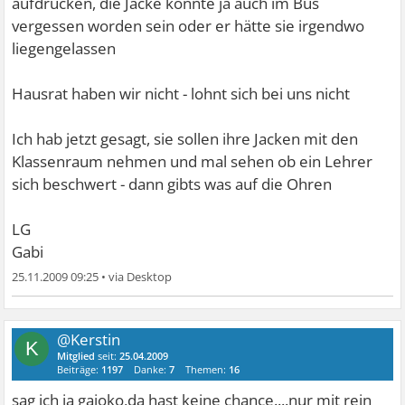
aufdrücken, die Jacke könnte ja auch im Bus
vergessen worden sein oder er hätte sie irgendwo
liegengelassen
Hausrat haben wir nicht - lohnt sich bei uns nicht
Ich hab jetzt gesagt, sie sollen ihre Jacken mit den
Klassenraum nehmen und mal sehen ob ein Lehrer
sich beschwert - dann gibts was auf die Ohren
LG
Gabi
25.11.2009 09:25
•
@Kerstin
K
Mitglied
seit:
25.04.2009
Beiträge:
1197
Danke:
7
Themen:
16
sag ich ja gajoko,da hast keine chance....nur mit rein