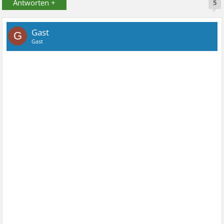
Antworten +
5
Gast
G
Gast