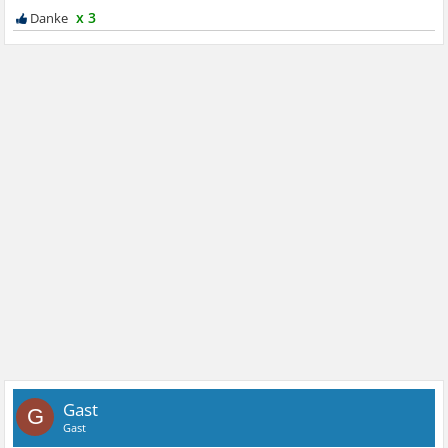
x 3
Gast
G
Gast