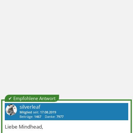
✔ Empfohlene Antwort
silverleaf
Mitglied
seit:
17.08.2019
Beiträge:
1467
Danke:
7977
Liebe Mindhead,