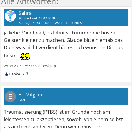
Safira
Mitglied
seit:
12.07.2018
Beiträge:
4153
Danke:
2594
Themen:
8
ja liebe Mindhead, es lohnt sich immer die bösen
Geister kleiner zu machen. Glaube bitte niemals das
Du etwas nicht verdient hättest. ich wünsche Dir das
beste
28.06.2019 15:27
•
x 3
Ex-Mitglied
E
Gast
Traumatisierung (PTBS) ist im Grunde noch am
leichtesten zu akzeptieren, sowohl von einem selbst
als auch von anderen. Denn wenn eins der