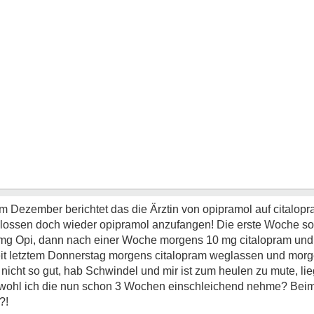
 im Dezember berichtet das die Ärztin von opipramol auf citalop
hlossen doch wieder opipramol anzufangen! Die erste Woche so
g Opi, dann nach einer Woche morgens 10 mg citalopram und
h seit letztem Donnerstag morgens citalopram weglassen und mor
nicht so gut, hab Schwindel und mir ist zum heulen zu mute, lie
ohl ich die nun schon 3 Wochen einschleichend nehme? Beim l
?!