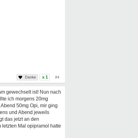
x 1
#4
ram gewechselt ist! Nun nach
llte ich morgens 20mg
 Abend 50mg Opi, mir ging
gens und Abend jeweils
gt das jetzt an den
etzten Mal opipramol hatte