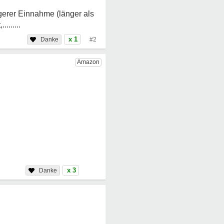
gerer Einnahme (länger als
......
x 1
#2
x 3