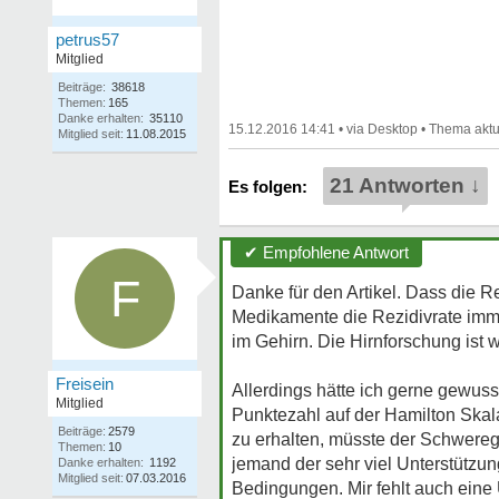
petrus57
Mitglied
Beiträge:
38618
Themen:
165
Danke erhalten:
35110
15.12.2016 14:41
•
•
Mitglied seit:
11.08.2015
21 Antworten ↓
✔ Empfohlene Antwort
F
Danke für den Artikel. Dass die Re
Medikamente die Rezidivrate imm
im Gehirn. Die Hirnforschung ist 
Freisein
Allerdings hätte ich gerne gewus
Mitglied
Punktezahl auf der Hamilton Skal
Beiträge:
2579
zu erhalten, müsste der Schwereg
Themen:
10
jemand der sehr viel Unterstützun
Danke erhalten:
1192
Mitglied seit:
07.03.2016
Bedingungen. Mir fehlt auch eine