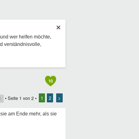
×
 und wer helfen möchte,
d verständnisvolle,
10
1
2
>
• Seite
1
von
2
•
2
ie am Ende mehr, als sie