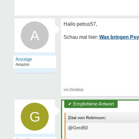
A
Was bringen Ps
✔ Empfohlene Antwort
G
Zitat von Robinson:
@Gerd50