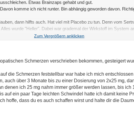
 ausschleichen. Etwas Brainzaps gehabt und gut.
. Davon komme ich nicht runter. Bin abhängig geworden davon. Richti
ben, dann hilfts auch. Hat viel mit Placebo zu tun. Denn vom Sertra
n. Alles wurde "Heller". Dabei war grademal der Wirkstoff im Syst
ropatischen Schmerzen verschrieben bekommen, gesteigert wur
g auf die Schmerzen feststellbar war habe ich mich entschlosse
n, auch über 3 Monate bis zu einer Dosierung von 2x25 mg, dan
n denen ich 25 mg nahm immer größer werden lassen, bis ich 
s auf ein paar Tage leichten Schwindel hatte ich damit keine Pr
h hoffe, dass du es auch schaffen wirst und halte dir die Daum