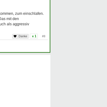
bekommen, zum einschlafen.
Das mit den
uch als aggressiv
x 1
#8