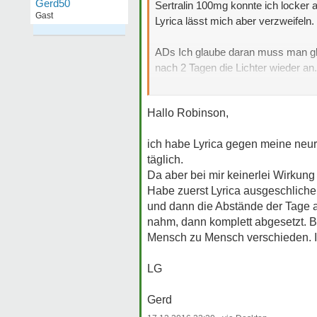
Gerd50
Sertralin 100mg konnte ich locker
Gast
Lyrica lässt mich aber verzweifeln
ADs Ich glaube daran muss man glau
nach 2 Tagen die Lichter wieder a
zu sagen...
Hallo Robinson,
ich habe Lyrica gegen meine neu
täglich.
Da aber bei mir keinerlei Wirkun
Habe zuerst Lyrica ausgeschliche
und dann die Abstände der Tage a
nahm, dann komplett abgesetzt. Bi
Mensch zu Mensch verschieden. Ic
LG
Gerd