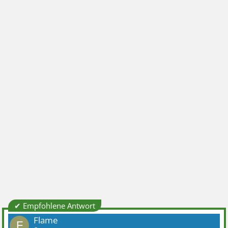
✔ Empfohlene Antwort
Flame
F