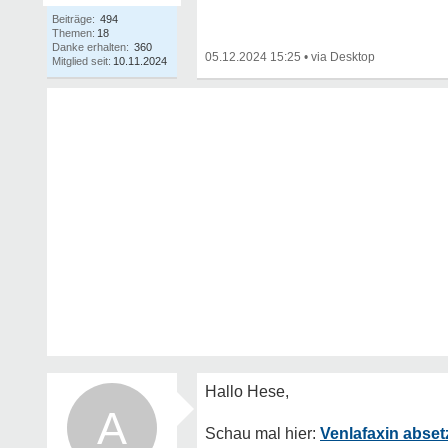
Beiträge:
494
Themen:
18
Danke erhalten:
360
05.12.2024 15:25
•
Mitglied seit:
10.11.2024
A
Venlafaxin abse