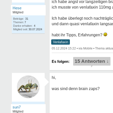
ich habe angst vor langzeitigen b
ich musste von venlafaxin 110mg 
Hese
Mitglied
Ich habe überlegt noch nachträgli
Beiträge:
31
Themen:
7
und dann quasi venlafaxin langsam 
Danke erhalten:
4
Mitglied seit:
30.07.2024
habt ihr Tipps, Erfahrungen?
Venlafaxin
05.12.2024 15:22
•
•
15 Antworten ↓
hi,
was sind denn brain zaps?
sun7
Mitglied