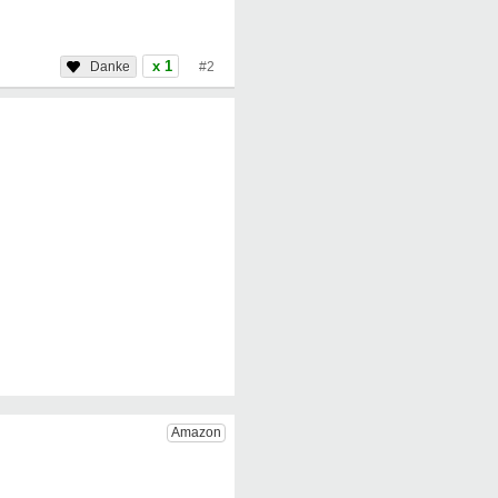
x 1
#2