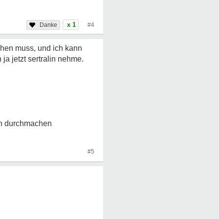
x 1
#4
chen muss, und ich kann
ja jetzt sertralin nehme.
men durchmachen
#5