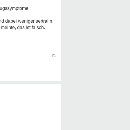
tzugssymptome.
d dabei weniger sertralin,
einte, das ist falsch.
#1