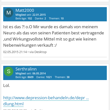
Matt2000
M
Mitglied
seit:
22.01.2015
Beiträge:
102
Danke:
2
Themen:
10
Ist es das ?! o.O Mir wurde es damals von meinem
Neuro als das von seinen Patienten best vertragende
,und Wirkungsvollste Mittel mit so gut wie keinen
Nebenwirkungen verkauft :/
02.05.2015 21:14
•
Serthralinn
S
Mitglied
seit:
06.05.2014
Beiträge:
8609
Danke:
1021
Themen:
38
Lol.
http://www.depression-behandeln.de/depr ...
dlung.html