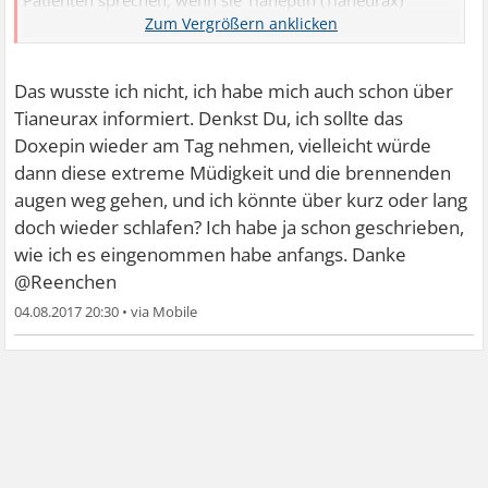
Patienten sprechen, wenn sie Tianeptin (Tianeurax)
verschreiben. Denn unter Tianeptin fallen dir alle
Schlechtigkeiten und Peinlichkeiten deines Lebens ein
und das oft innerhalb Minuten oder als Traum jede
Das wusste ich nicht, ich habe mich auch schon über
verdammte Nacht und falls du nur mal die Augen tags zu
Tianeurax informiert. Denkst Du, ich sollte das
machst.
Doxepin wieder am Tag nehmen, vielleicht würde
dann diese extreme Müdigkeit und die brennenden
Nicht jeder Depressive ist in der Lage, die durch Tianeptin
augen weg gehen, und ich könnte über kurz oder lang
angeschobene geistige Verarbeitung überhaupt zu leisten,
doch wieder schlafen? Ich habe ja schon geschrieben,
ohne sich das Leben zu nehmen.
wie ich es eingenommen habe anfangs. Danke
@Reenchen
Opiatabhängige missbrauchen Tianeptin, nicht weil es
04.08.2017 20:30
•
süchtig macht oder überhaupt eine bewußtseinsändernde
Eigenschaft hätte, nein - sondern weil Tianeptin im Gehirn
da andockt, wo auch Opium wirkt. Leider aber passiert
genau das Gegenteil: Menschen, die Dro.abhängig waren,
können durch Tianeptin einen hammerharten Rückfall
bekommen. Ärzte müssen das den Patienten sagen und