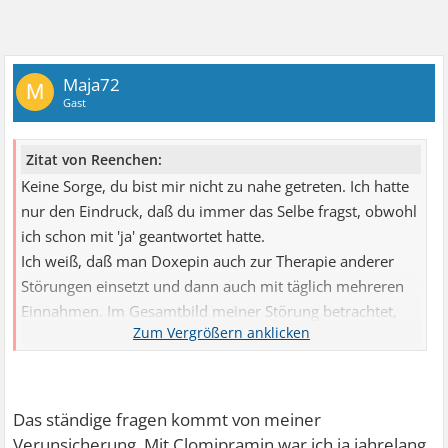
Maja72
M
Gast
Zitat von Reenchen:
Keine Sorge, du bist mir nicht zu nahe getreten. Ich hatte
nur den Eindruck, daß du immer das Selbe fragst, obwohl
ich schon mit 'ja' geantwortet hatte.
Ich weiß, daß man Doxepin auch zur Therapie anderer
Störungen einsetzt und dann auch mit täglich mehreren
Einnahmen. Im Gesamtbild meiner Störung betrachtet,
nehme ich Doxepin nur als Schlafmittel und manchmal
eben mit Truxal dazu. Für die Unruhe tags habe ich Truxal
15mg als Bedarfmedikament, welches ich in einer Dosis
auf 30 mg steigern darf. Wegen der Depression nehme
Das ständige fragen kommt von meiner
ich Tianeurax Filmtabletten 3x12,5mg.
Verunsicherung. Mit Clomipramin war ich ja jahrelang