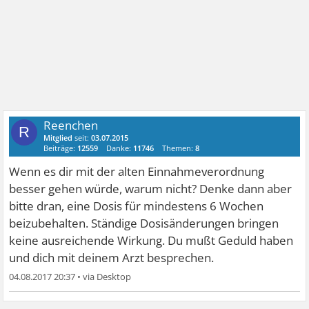
jeder Patient, der da lügt, tut sich selbst überhaupt keinen
Gefallen. Es gibt Typen, die sich in D Tianeurax oder
Tianeptin-Soda-Pulver besorgen, um sich das zu drücken
oder wie einen Longdrink zu schlürfen. Die verstehen den
Mechanismus dahinter überhaupt nicht.
Auch in diesem Forum landen einige, die Tianeurax von
ihrem Arzt gedankenlos ohne Vorgespräch verordnet
Reenchen
R
bekommen. Doxepin ist nun wirklich nur das kleinere
Mitglied
seit:
03.07.2015
Beiträge:
12559
Danke:
11746
Themen:
8
Übel.
Wenn es dir mit der alten Einnahmeverordnung
besser gehen würde, warum nicht? Denke dann aber
bitte dran, eine Dosis für mindestens 6 Wochen
beizubehalten. Ständige Dosisänderungen bringen
keine ausreichende Wirkung. Du mußt Geduld haben
und dich mit deinem Arzt besprechen.
04.08.2017 20:37
•