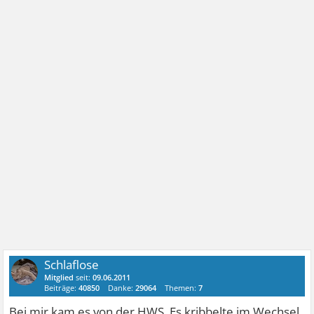
Schlaflose
Mitglied
seit:
09.06.2011
Beiträge:
40850
Danke:
29064
Themen:
7
Bei mir kam es von der HWS. Es kribbelte im Wechsel