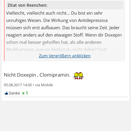
Zitat von Reenchen:
Vielleicht, vielleicht auch nicht... Du bist ein sehr
unruhiges Wesen. Die Wirkung von Antidepressiva
müssen sich erst aufbauen. Das braucht seine Zeit. Jeder
reagiert anders auf den etwaigen Stoff. Wenn dir Doxepin
schon mal besser geholfen hat, als alle anderen
Medikamente, warum bleibst du nicht dabei? Und
wirklich auch 6 Wochen einen Dosis durchstehen, ohne
die Dosis zu verändern. Möglichst Urzeitgenau jeden Tag
einnehmen - nicht mit den Mahlzeiten. Es macht soviel
Nicht Doxepin , Clomipramin.
aus, ob ein Medikament richtig wirkt.
05.08.2017 14:00
•
x 1