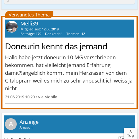
Verwandtes Thema
Melli39
Mitglied
seit:
12.06.2019
Beiträge:
179
Danke:
111
Themen:
12
Doneurin kennt das jemand
Hallo habe jetzt doneurin 10 MG verschrieben
bekommen. hat vielleicht jemand Erfahrung
damit?!angeblich kommt mein Herzrasen von dem
Citalopram weil es mich zu sehr anpuscht ich weiss ja
nicht
21.06.2019 10:20
•
A
∧
Top