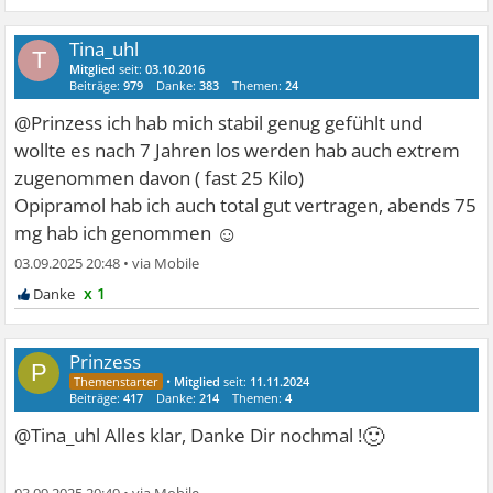
Tina_uhl
T
Mitglied
seit:
03.10.2016
Beiträge:
979
Danke:
383
Themen:
24
@Prinzess ich hab mich stabil genug gefühlt und
wollte es nach 7 Jahren los werden hab auch extrem
zugenommen davon ( fast 25 Kilo)
Opipramol hab ich auch total gut vertragen, abends 75
☺
mg hab ich genommen
03.09.2025 20:48
•
x 1
Prinzess
P
•
Mitglied
seit:
11.11.2024
Beiträge:
417
Danke:
214
Themen:
4
🙂
@Tina_uhl Alles klar, Danke Dir nochmal !