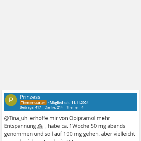
Prinzess
P
•
Mitglied
seit:
11.11.2024
Beiträge:
417
Danke:
214
Themen:
4
@Tina_uhl erhoffe mir von Opipramol mehr
🙏
Entspannung
, habe ca. 1Woche 50 mg abends
genommen und soll auf 100 mg gehen, aber vielleicht