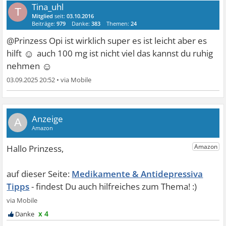
Tina_uhl
T
Mitglied
seit:
03.10.2016
Beiträge:
979
Danke:
383
Themen:
24
@Prinzess Opi ist wirklich super es ist leicht aber es
☺
hilft
auch 100 mg ist nicht viel das kannst du ruhig
☺
nehmen
03.09.2025 20:52
•
A
Medikamente & Antidepressiva
Tipps
x 4