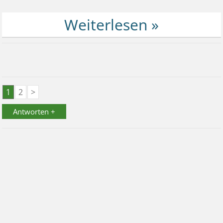
1
2
>
Antworten +