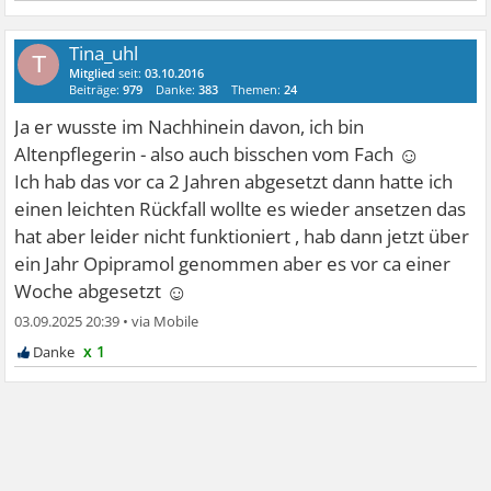
Tina_uhl
T
Mitglied
seit:
03.10.2016
Beiträge:
979
Danke:
383
Themen:
24
Ja er wusste im Nachhinein davon, ich bin
☺
Altenpflegerin - also auch bisschen vom Fach
Ich hab das vor ca 2 Jahren abgesetzt dann hatte ich
einen leichten Rückfall wollte es wieder ansetzen das
hat aber leider nicht funktioniert , hab dann jetzt über
ein Jahr Opipramol genommen aber es vor ca einer
☺
Woche abgesetzt
03.09.2025 20:39
•
x 1