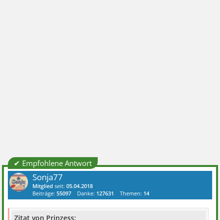
✔ Empfohlene Antwort
Sonja77
Mitglied
seit:
05.04.2018
Beiträge:
55097
Danke:
127631
Themen:
14
Zitat von Prinzess: