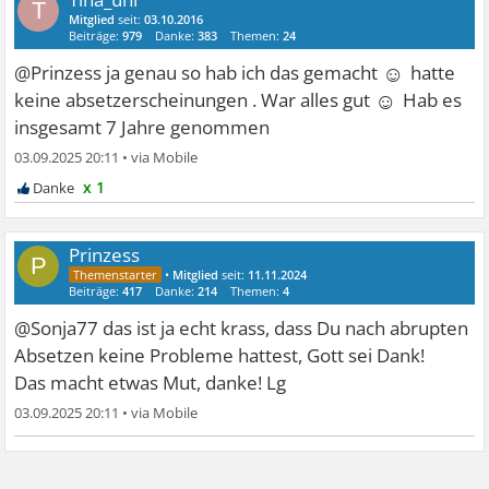
T
Mitglied
seit:
03.10.2016
Beiträge:
979
Danke:
383
Themen:
24
☺
@Prinzess ja genau so hab ich das gemacht
hatte
☺
keine absetzerscheinungen . War alles gut
Hab es
insgesamt 7 Jahre genommen
03.09.2025 20:11
•
x 1
Prinzess
P
•
Mitglied
seit:
11.11.2024
Beiträge:
417
Danke:
214
Themen:
4
@Sonja77 das ist ja echt krass, dass Du nach abrupten
Absetzen keine Probleme hattest, Gott sei Dank!
Das macht etwas Mut, danke! Lg
03.09.2025 20:11
•