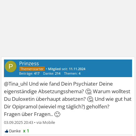
Prinzess
P
•
Mitglied
seit:
11.11.2024
Beiträge:
417
Danke:
214
Themen:
4
@Tina_uhl Und wie fand Dein Psychiater Deine
🤔
eigenständige Absetzungsshema?
Warum wolltest
🤔
Du Duloxetin überhaupt absetzen?
Und wie gut hat
Dir Opipramol (wieviel mg täglich?) geholfen?
🙂
Fragen über Fragen..
03.09.2025 20:43
•
x 1