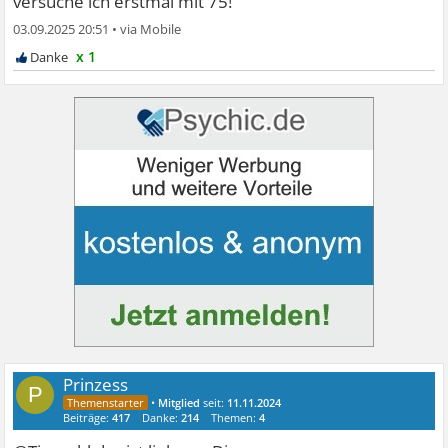
versuche ich erstmal mit 75!
03.09.2025 20:51
•
x 1
Prinzess
P
•
Mitglied
seit:
11.11.2024
Beiträge:
417
Danke:
214
Themen:
4