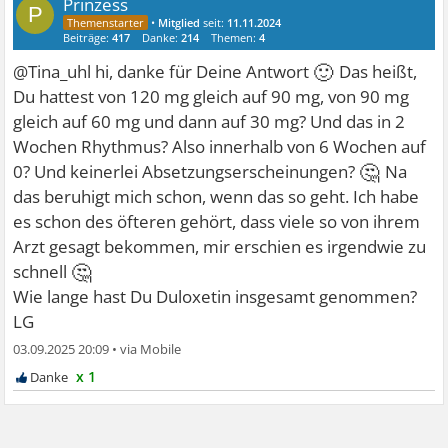
Prinzess
P
•
Mitglied
seit:
11.11.2024
Beiträge:
417
Danke:
214
Themen:
4
🙂
@Tina_uhl hi, danke für Deine Antwort
Das heißt,
Du hattest von 120 mg gleich auf 90 mg, von 90 mg
gleich auf 60 mg und dann auf 30 mg? Und das in 2
Wochen Rhythmus? Also innerhalb von 6 Wochen auf
🤔
0? Und keinerlei Absetzungserscheinungen?
Na
das beruhigt mich schon, wenn das so geht. Ich habe
es schon des öfteren gehört, dass viele so von ihrem
Arzt gesagt bekommen, mir erschien es irgendwie zu
🤔
schnell
Wie lange hast Du Duloxetin insgesamt genommen?
LG
03.09.2025 20:09
•
x 1