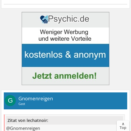
Gnomenreigen
G
Gast
Zitat von lechatnoir:
∧
Top
@Gnomenreigen