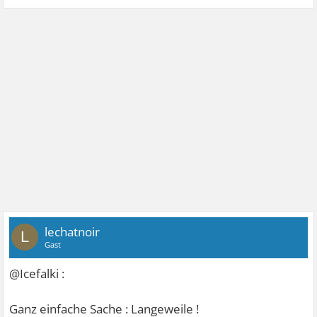
lechatnoir
L
Gast
@Icefalki :
Ganz einfache Sache : Langeweile !