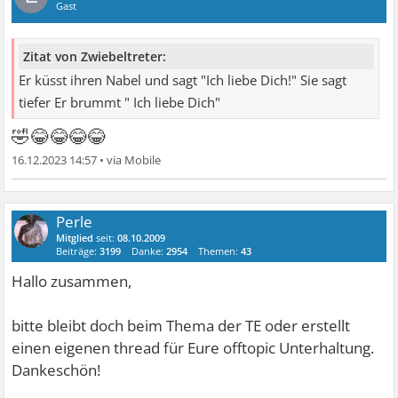
Gast
Zitat von Zwiebeltreter:
Er küsst ihren Nabel und sagt "Ich liebe Dich!" Sie sagt
tiefer Er brummt " Ich liebe Dich"
🤣😂😂😂😂
16.12.2023 14:57
•
Perle
Mitglied
seit:
08.10.2009
Beiträge:
3199
Danke:
2954
Themen:
43
Hallo zusammen,
bitte bleibt doch beim Thema der TE oder erstellt
einen eigenen thread für Eure offtopic Unterhaltung.
Dankeschön!