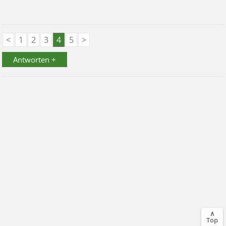
<
1
2
3
4
5
>
Antworten +
∧
Top