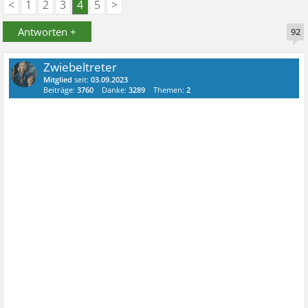
<
1
2
3
4
5
>
Antworten +
92
Zwiebeltreter
Mitglied
seit:
03.09.2023
Beiträge:
3760
Danke:
3289
Themen:
2