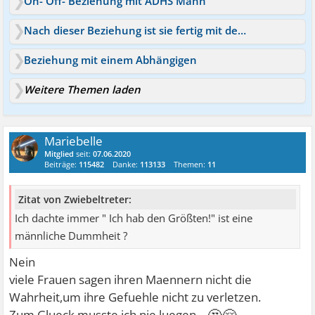
On- Off- Beziehung mit ADHS Mann
Nach dieser Beziehung ist sie fertig mit der Welt
Beziehung mit einem Abhängigen
Weitere Themen laden
Mariebelle
Mitglied
seit:
07.06.2020
Beiträge:
115482
Danke:
113133
Themen:
11
Zitat von Zwiebeltreter:
Ich dachte immer " Ich hab den Größten!" ist eine
männliche Dummheit ?
Nein
viele Frauen sagen ihren Maennern nicht die
Wahrheit,um ihre Gefuehle nicht zu verletzen.
🤔😌
Zum Glueck musste ich nie luegen...