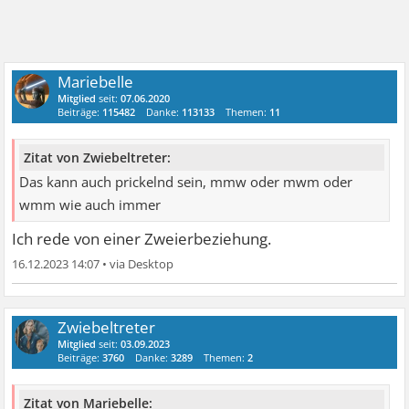
Mariebelle
Mitglied
seit:
07.06.2020
Beiträge:
115482
Danke:
113133
Themen:
11
Zitat von Zwiebeltreter:
Das kann auch prickelnd sein, mmw oder mwm oder
wmm wie auch immer
Ich rede von einer Zweierbeziehung.
16.12.2023 14:07
•
Zwiebeltreter
Mitglied
seit:
03.09.2023
Beiträge:
3760
Danke:
3289
Themen:
2
Zitat von Mariebelle: