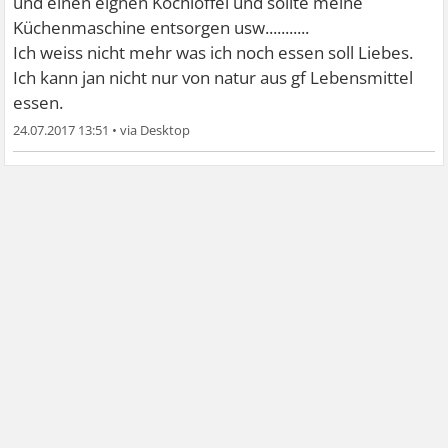
und einen eignen Kochlöffel und sollte meine
Leute, die das schreiben gehen wahrscheinlich nicht ohne
Küchenmaschine entsorgen usw...........
Aluhut ausm Haus.
Ich weiss nicht mehr was ich noch essen soll Liebes.
Ich kann jan nicht nur von natur aus gf Lebensmittel
essen.
24.07.2017 13:51
•