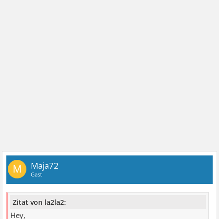
Maja72
M
Gast
Zitat von la2la2:
Hey,