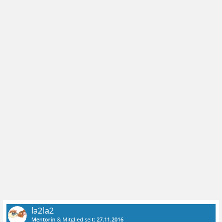
la2la2
Mentorin
& Mitglied seit:
27.11.2016