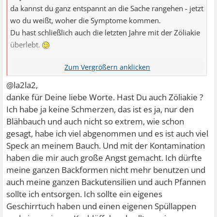
da kannst du ganz entspannt an die Sache rangehen - jetzt
wo du weißt, woher die Symptome kommen.
Du hast schließlich auch die letzten Jahre mit der Zöliakie
überlebt.
Da hilft eigentlich nur eins: Zettel und Stift und jede
@la2la2,
Mahlzeit aufschreiben, sowie welche Symptome wann
danke für Deine liebe Worte. Hast Du auch Zöliakie ?
auftreten. Im laufe von ein paar Wochen dann bewusst
Ich habe ja keine Schmerzen, das ist es ja, nur den
mal einzelne Dinge weglassen oder hinzufügen - so lernst
Blähbauch und auch nicht so extrem, wie schon
du recht schnell, was du verträgst und was nicht.
gesagt, habe ich viel abgenommen und es ist auch viel
Speck an meinem Bauch. Und mit der Kontamination
haben die mir auch große Angst gemacht. Ich dürfte
Hast du denn irgendwelche Symptome wenn du mal viel
meine ganzen Backformen nicht mehr benutzen und
Milch oder Milchprodukte konsumierst?
auch meine ganzen Backutensilien und auch Pfannen
Einmal die Krümel ausm Toaster schütten und die 5cm
sollte ich entsorgen. Ich sollte ein eigenes
dicke Brotkrümelschicht ausm Brotkasten entsorgen -
Geschirrtuch haben und einen eigenen Spüllappen
mehr gibts da eigentlich nicht zu dekontaminieren.
Die