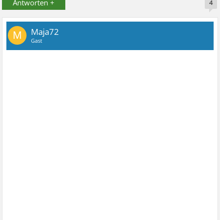
Antworten +
4
Maja72
M
Gast