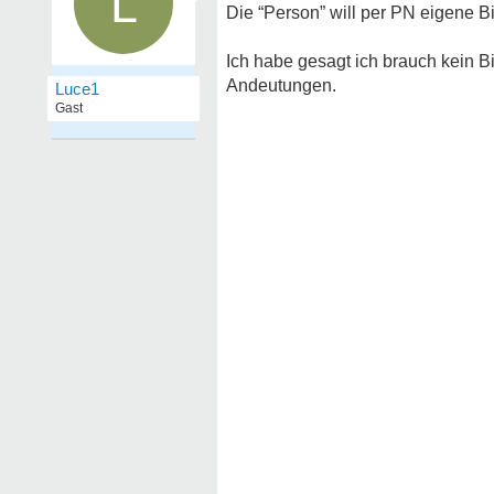
L
Die “Person” will per PN eigene B
Ich habe gesagt ich brauch kein 
Andeutungen.
Luce1
Gast