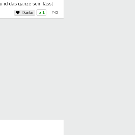
 und das ganze sein lässt
x 1
#43