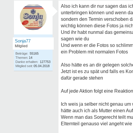
Also ich kann dir nur sagen das ic
unterbringen können und wenn das
sondern den Termin verschoben d
wichtig können diese Fotos ja nic
Und ihr habt nunmal das gemeinsa
sagen wie du
Sonja77
Und wenn er die Fotos so schlimm
Mitglied
ein Problem mit normalen Fotos
Beiträge:
55165
Themen:
14
Danke erhalten:
127753
Also hätte es an dir gelegen sol
Mitglied seit:
05.04.2018
Jetzt ist es zu spät und falls es 
dafür gerade stehen
Auf jede Aktion folgt eine Reaktion
Ich weis ja selber nicht genau um
hätte auch ich als Mutter einen 
Wenn man das Sorgerecht teilt m
Elternteil genauso viel angeht wie