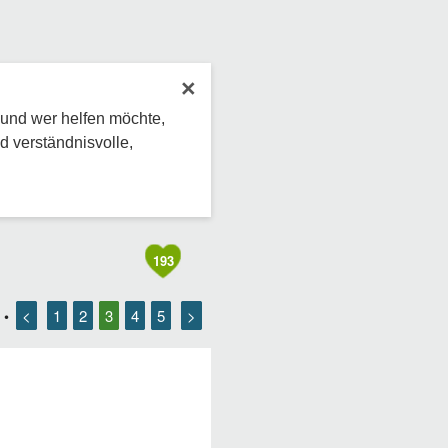
×
 und wer helfen möchte,
d verständnisvolle,
193
<
1
2
3
4
5
>
•