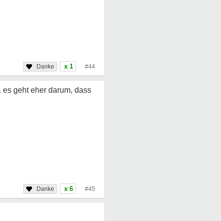
x 1
#44
. es geht eher darum, dass
x 6
#45