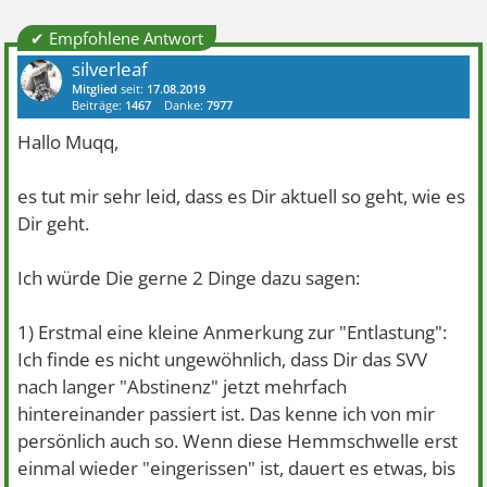
✔ Empfohlene Antwort
silverleaf
Mitglied
seit:
17.08.2019
Beiträge:
1467
Danke:
7977
Hallo Muqq,
es tut mir sehr leid, dass es Dir aktuell so geht, wie es
Dir geht.
Ich würde Die gerne 2 Dinge dazu sagen:
1) Erstmal eine kleine Anmerkung zur "Entlastung":
Ich finde es nicht ungewöhnlich, dass Dir das SVV
nach langer "Abstinenz" jetzt mehrfach
hintereinander passiert ist. Das kenne ich von mir
persönlich auch so. Wenn diese Hemmschwelle erst
einmal wieder "eingerissen" ist, dauert es etwas, bis