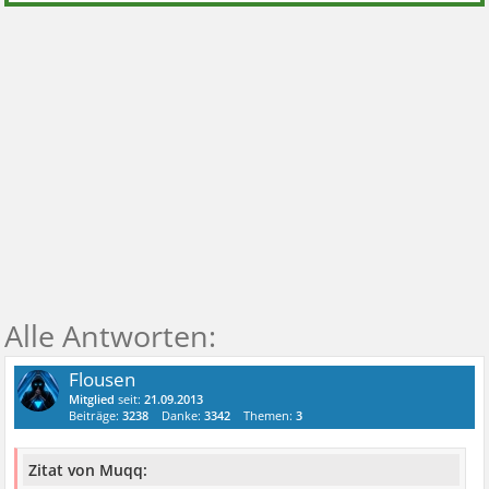
Flousen
Mitglied
seit:
21.09.2013
Beiträge:
3238
Danke:
3342
Themen:
3
Zitat von Muqq: