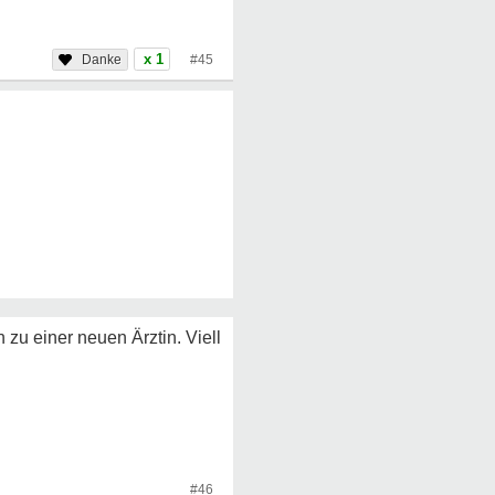
x 1
#45
 zu einer neuen Ärztin. Viell
#46