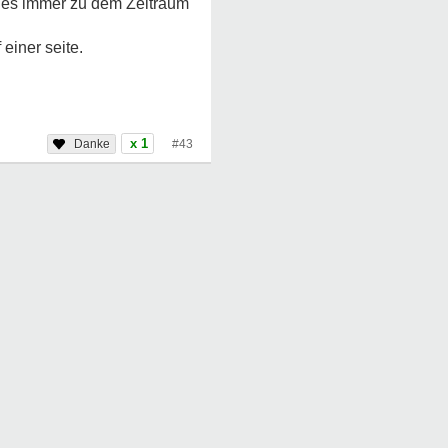
s es immer zu dem Zeitraum
einer seite.
x 1
#43