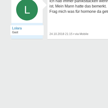
Ich hab immer paniksttacken wenn 
L
ist. Mein Mann hatte das bemerkt.
Frag mich was für hormone da gete
Lolara
Gast
24.10.2018 21:15
•