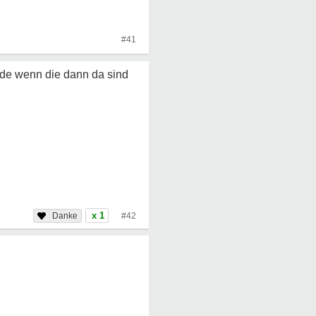
#41
ode wenn die dann da sind
x 1
#42