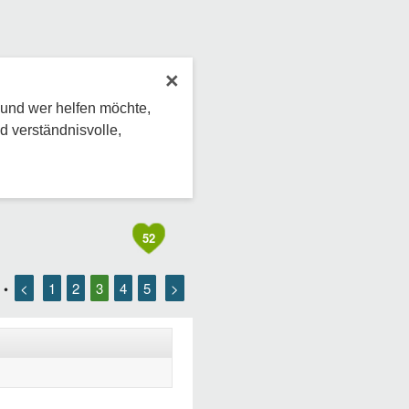
×
 und wer helfen möchte,
d verständnisvolle,
52
<
1
2
3
4
5
>
•