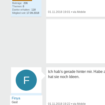
Beiträge:
206
Themen:
8
Danke erhalten:
118
01.11.2018 19:01
•
Mitglied seit:
17.09.2018
Ich hab's gerade hinter mir. Habe 
F
hat sie noch Ideen.
Finya
Gast
01.11.2018 19:22
•