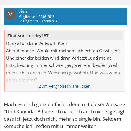
viva
V
Mitglied
seit:
02.03.2015
Beiträge:
139
Themen:
4
Zitat von Loreley187:
Danke für deine Antwort, Kern.
Aber dennoch: Wohin mit meinem schlechten Gewissen?
Und einer der beiden wird dann verletzt...und meine
Entscheidung immer schwieriger, wen von beiden (weil
man sich ja doch an Menschen gewöhnt). Und was wenn
es rauskommt?
Und ich weiß einfach, dass es moralisch falsch ist.
Weiß nur nicht WIE ich die Wahrheit sagen soll und dann
Mach es doch ganz einfach,.. denn mit dieser Aussage
auch noch mit den Konsequenzen umgehen kann...
"Und Kandidat B habe ich natürlich auch nichts gesagt,
dass ich jetzt doch nicht mehr so single bin. Seitdem
versuche ich Treffen mit B immer weiter