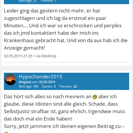
Beiträge:
27
Themen:
1
Leider ging das gestern nicht mehr, er hat
zugeschlagen und ich lag da erstmal ein paar
Minuten.... Und ich war so erschrocken und perplex
das ich jmd kontaktiert habe der mich ins
Krankenhaus gebracht hat. Und von da aus hab ich die
Anzeige gemacht!
02.05.2015 21:25
•
Hypochonder2015
Mitglied
seit:
02.05.2015
Beiträge:
101
Danke:
3
Themen:
22
Das hört sich alles so nach meinem an
aber ich
glaube, diese Idioten sind alle gleich. Schade, dass
Selbstjustiz strafbar ist, ganz ehrlich. Irgendwie muss
das doch mal ein Ende haben!
Sorry, jetzt jammere ich deinen eigenen Beitrag zu-.-