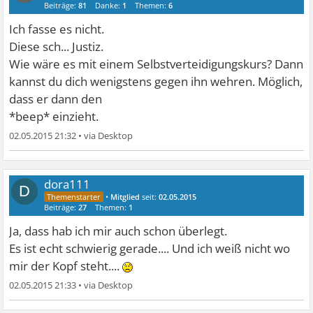
Beiträge:
81
Danke:
1
Themen:
6
Ich fasse es nicht.
Diese sch... Justiz.
Wie wäre es mit einem Selbstverteidigungskurs? Dann
kannst du dich wenigstens gegen ihn wehren. Möglich,
dass er dann den
*beep* einzieht.
02.05.2015 21:32
•
dora111
D
•
Mitglied
seit:
02.05.2015
Beiträge:
27
Themen:
1
Ja, dass hab ich mir auch schon überlegt.
Es ist echt schwierig gerade.... Und ich weiß nicht wo
mir der Kopf steht....
02.05.2015 21:33
•