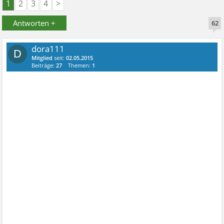
1
2
3
4
>
Antworten +
62
dora111
D
Mitglied
seit:
02.05.2015
Beiträge:
27
Themen:
1