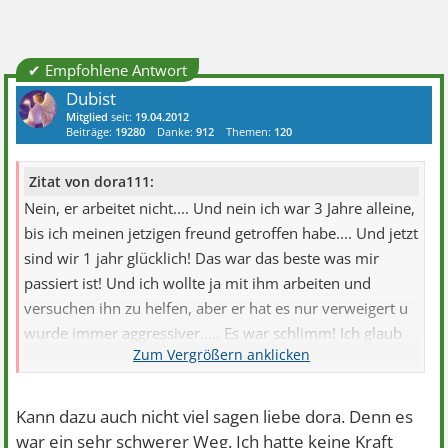
✔ Empfohlene Antwort
Dubist
Mitglied
seit:
19.04.2012
Beiträge:
19280
Danke:
912
Themen:
120
Zitat von dora111:
Nein, er arbeitet nicht.... Und nein ich war 3 Jahre alleine,
bis ich meinen jetzigen freund getroffen habe.... Und jetzt
sind wir 1 jahr glücklich! Das war das beste was mir
passiert ist! Und ich wollte ja mit ihm arbeiten und
versuchen ihn zu helfen, aber er hat es nur verweigert u
wurde immer aggressiver..... Es war schlimm! Ich glaub
nicht das die Mutter ihn angezeigt hat.
Das freut mich für euch! Das es sowas überhaupt gibt!
Super!
Kann dazu auch nicht viel sagen liebe dora. Denn es
war ein sehr schwerer Weg. Ich hatte keine Kraft