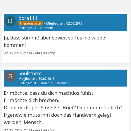
dora111
D
•
Mitglied
seit:
02.05.2015
Beiträge:
27
Themen:
1
Ja, dass stimmt! aber soweit soll es nie wieder
kommen!
02.05.2015 21:38
•
Soulstorm
S
Mitglied
seit:
30.07.2013
Beiträge:
81
Danke:
1
Themen:
6
Er möchte, dass du dich machtlos fühlst.
Er möchte dich brechen.
Droht er dir per Sms? Per Brief? Oder nur mündlich?
Irgendwie muss ihm doch das Handwerk gelegt
werden, Mensch.
02.05.2015 21:43
•