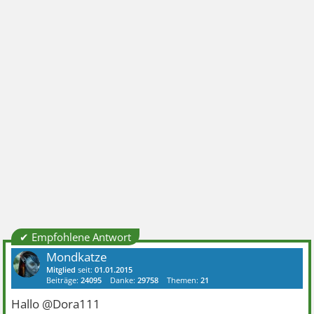
✔ Empfohlene Antwort
Mondkatze
Mitglied
seit:
01.01.2015
Beiträge:
24095
Danke:
29758
Themen:
21
Hallo @Dora111