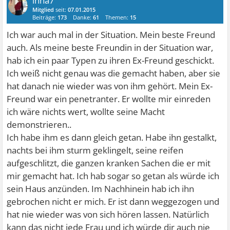
inna7
Mitglied
seit:
07.01.2015
Beiträge:
173
Danke:
61
Themen:
15
Ich war auch mal in der Situation. Mein beste Freund
auch. Als meine beste Freundin in der Situation war,
hab ich ein paar Typen zu ihren Ex-Freund geschickt.
Ich weiß nicht genau was die gemacht haben, aber sie
hat danach nie wieder was von ihm gehört. Mein Ex-
Freund war ein penetranter. Er wollte mir einreden
ich wäre nichts wert, wollte seine Macht
demonstrieren..
Ich habe ihm es dann gleich getan. Habe ihn gestalkt,
nachts bei ihm sturm geklingelt, seine reifen
aufgeschlitzt, die ganzen kranken Sachen die er mit
mir gemacht hat. Ich hab sogar so getan als würde ich
sein Haus anzünden. Im Nachhinein hab ich ihn
gebrochen nicht er mich. Er ist dann weggezogen und
hat nie wieder was von sich hören lassen. Natürlich
kann das nicht jede Frau und ich würde dir auch nie