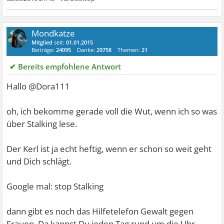
Mondkatze
Mitglied
seit:
01.01.2015
Beiträge:
24095
Danke:
29758
Themen:
21
✔ Bereits empfohlene Antwort
Hallo @Dora111
oh, ich bekomme gerade voll die Wut, wenn ich so was
über Stalking lese.
Der Kerl ist ja echt heftig, wenn er schon so weit geht
und Dich schlägt.
Google mal: stop Stalking
dann gibt es noch das Hilfetelefon Gewalt gegen
Frauen. Da kannst Du jeden Tag rund um die Uhr