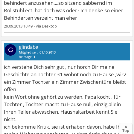
behindert anzusehen....so sitzend sabbernd im
Rollstuhl ect. hat doch was oder? Ich denke so einer
Behinderten verzeiht man eher
29.09.2013 18:49
•
glindaba
G
Mitglied
seit:
01.10.2013
Beiträge:
1
ich verstehe Dich sehr gut , nur horch Dir meine
Geschichte an Tochter 31 wohnt noch zu Hause ,wir2
ein Zimmer Tochter ein Zimmer Zwischentüre bleibt
offen
kein Wort ohne gehört zu werden, Papa kocht , für
Tochter , Tochter macht zu Hause null, einzig allein
Ihren Teller abwaschen, Haushaltarbeit kennt Sie
nicht.
ich bekomme Kritik, sie ist erhaben davon, habe Ihr
∧
Top