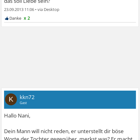
das soll Liebe sein?
23.09.2013 11:06
•
x 2
kkn72
K
Gast
Hallo Nani,
Dein Mann will nicht reden, er unterstellt dir böse
Worte der Tochter gegenüber, merkst was? Er macht