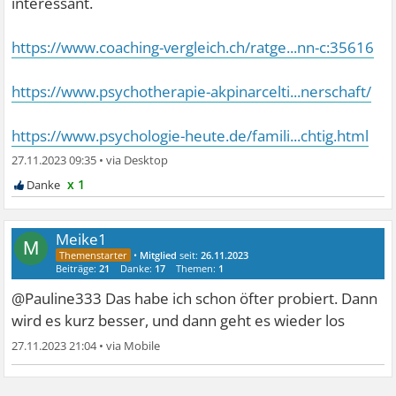
interessant.
https://www.coaching-vergleich.ch/ratge...nn-c:35616
https://www.psychotherapie-akpinarcelti...nerschaft/
https://www.psychologie-heute.de/famili...chtig.html
27.11.2023 09:35
•
x 1
Meike1
M
•
Mitglied
seit:
26.11.2023
Beiträge:
21
Danke:
17
Themen:
1
@Pauline333 Das habe ich schon öfter probiert. Dann
wird es kurz besser, und dann geht es wieder los
27.11.2023 21:04
•