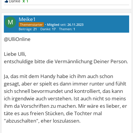
x 1
Meike1
M
•
Mitglied
seit:
26.11.2023
Beiträge:
21
Danke:
17
Themen:
1
@UlliOnline
Liebe Ulli,
entschuldige bitte die Vermännlichung Deiner Person.
Ja, das mit dem Handy habe ich ihm auch schon
gesagt, aber er spielt es dann immer runter und fühlt
sich schnell bevormundet und kontrolliert, das kann
ich irgendwie auch verstehen. Ist auch nicht so meins
ihm da Vorschriften zu machen. Mir wäre es lieber, er
täte es aus freien Stücken, die Tochter mal
"abzuschalten", eher loszulassen.