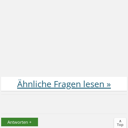
∧
Antworten +
Top