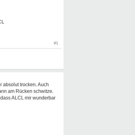
CL
#1
r absolut trocken. Auch
h dann am Rücken schwitze.
en dass ALCL mir wunderbar