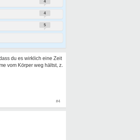
4
4
5
 dass du es wirklich eine Zeit
rme vom Körper weg hältst, z.
#4