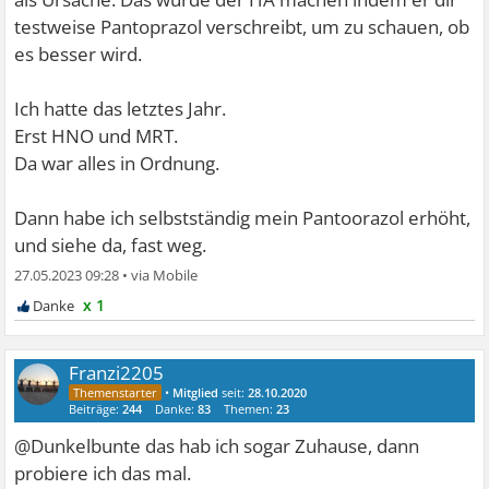
testweise Pantoprazol verschreibt, um zu schauen, ob
es besser wird.
Ich hatte das letztes Jahr.
Erst HNO und MRT.
Da war alles in Ordnung.
Dann habe ich selbstständig mein Pantoorazol erhöht,
und siehe da, fast weg.
27.05.2023 09:28
•
x 1
Franzi2205
•
Mitglied
seit:
28.10.2020
Beiträge:
244
Danke:
83
Themen:
23
@Dunkelbunte das hab ich sogar Zuhause, dann
probiere ich das mal.