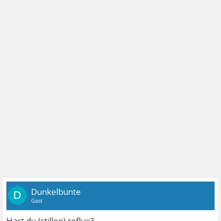
Dunkelbunte
D
Gast
Hast du (stillen) reflux?