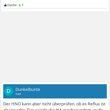
x 1
Dunkelbunte
D
Gast
Der HNO kann aber nicht überprüfen, ob es Reflux ist
als Ursache. Das würde der HA machen indem er dir