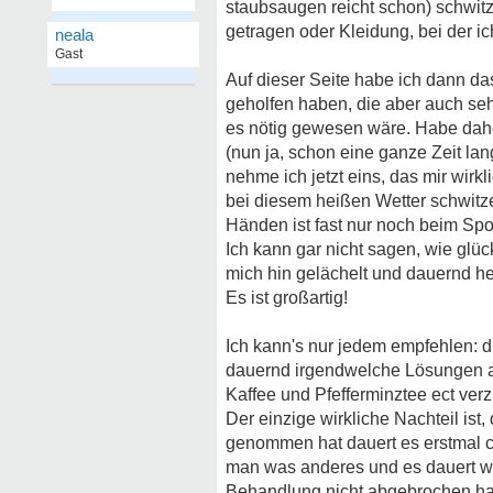
staubsaugen reicht schon) schwit
getragen oder Kleidung, bei der ich
neala
Gast
Auf dieser Seite habe ich dann da
geholfen haben, die aber auch seh
es nötig gewesen wäre. Habe dah
(nun ja, schon eine ganze Zeit la
nehme ich jetzt eins, das mir wirk
bei diesem heißen Wetter schwitz
Händen ist fast nur noch beim Spor
Ich kann gar nicht sagen, wie glüc
mich hin gelächelt und dauernd hei
Es ist großartig!
Ich kann's nur jedem empfehlen: 
dauernd irgendwelche Lösungen au
Kaffee und Pfefferminztee ect verz
Der einzige wirkliche Nachteil ist
genommen hat dauert es erstmal c
man was anderes und es dauert wie
Behandlung nicht abgebrochen habe!