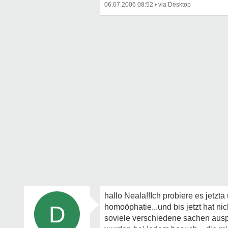
06.07.2006 08:52
•
hallo Neala!!Ich probiere es jetzt
D
homoöphatie...und bis jetzt hat ni
soviele verschiedene sachen auspro