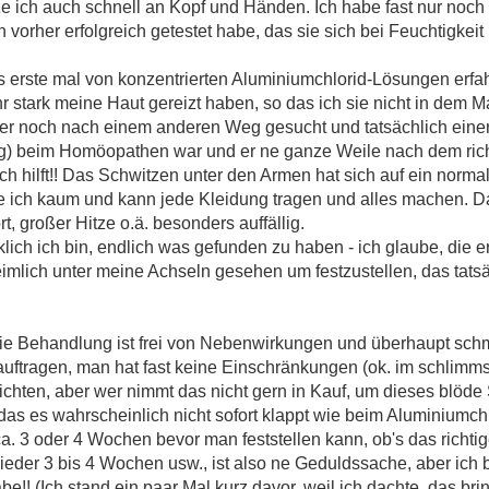
ze ich auch schnell an Kopf und Händen. Ich habe fast nur noc
 vorher erfolgreich getestet habe, das sie sich bei Feuchtigkeit 
s erste mal von konzentrierten Aluminiumchlorid-Lösungen erfah
r stark meine Haut gereizt haben, so das ich sie nicht in dem
er noch nach einem anderen Weg gesucht und tatsächlich eine
ng) beim Homöopathen war und er ne ganze Weile nach dem richt
lich hilft!! Das Schwitzen unter den Armen hat sich auf ein norm
e ich kaum und kann jede Kleidung tragen und alles machen. 
t, großer Hitze o.ä. besonders auffällig.
klich ich bin, endlich was gefunden zu haben - ich glaube, die er
mlich unter meine Achseln gesehen um festzustellen, das tatsäch
die Behandlung ist frei von Nebenwirkungen und überhaupt schm
ftragen, man hat fast keine Einschränkungen (ok. im schlimm
ichten, aber wer nimmt das nicht gern in Kauf, um dieses blöde
, das es wahrscheinlich nicht sofort klappt wie beim Aluminiumc
a. 3 oder 4 Wochen bevor man feststellen kann, ob's das richt
der 3 bis 4 Wochen usw., ist also ne Geduldssache, aber ich bin
! (Ich stand ein paar Mal kurz davor, weil ich dachte, das bring