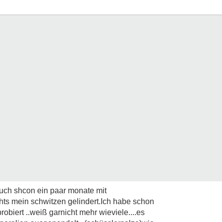
a uch shcon ein paar monate mit
chts mein schwitzen gelindert.Ich habe schon
biert ..weiß garnicht mehr wieviele....es