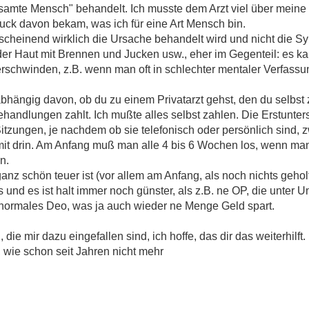
samte Mensch" behandelt. Ich musste dem Arzt viel über meine 
ruck davon bekam, was ich für eine Art Mensch bin.
scheinend wirklich die Ursache behandelt wird und nicht die S
r Haut mit Brennen und Jucken usw., eher im Gegenteil: es ka
rschwinden, z.B. wenn man oft in schlechter mentaler Verfassung
hängig davon, ob du zu einem Privatarzt gehst, den du selbst 
ndlungen zahlt. Ich mußte alles selbst zahlen. Die Erstunter
Sitzungen, je nachdem ob sie telefonisch oder persönlich sind, 
 mit drin. Am Anfang muß man alle 4 bis 6 Wochen los, wenn man
n.
nz schön teuer ist (vor allem am Anfang, als noch nichts geholfen 
 und es ist halt immer noch günster, als z.B. ne OP, die unter U
z normales Deo, was ja auch wieder ne Menge Geld spart.
die mir dazu eingefallen sind, ich hoffe, das dir das weiterhilft.
, wie schon seit Jahren nicht mehr