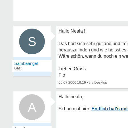
Hallo Neala !
S
Das hört sich sehr gut and und fre
herauszufinden und wie heisst es
Wäre schön, wenn du noch ein wenig
Sambaangel
Gast
Lieben Gruss
Flo
05.07.2006 19:19
•
A
Endlich hat's ge