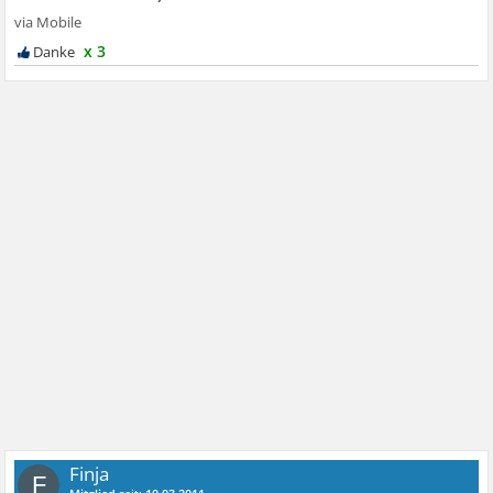
x 3
Finja
F