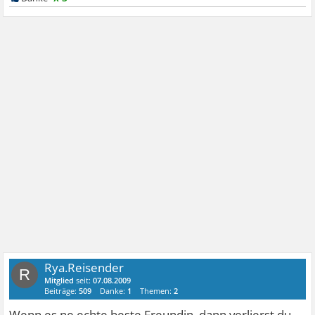
Rya.Reisender
R
Mitglied
seit:
07.08.2009
Beiträge:
509
Danke:
1
Themen:
2
Wenn es ne echte beste Freundin, dann verlierst du