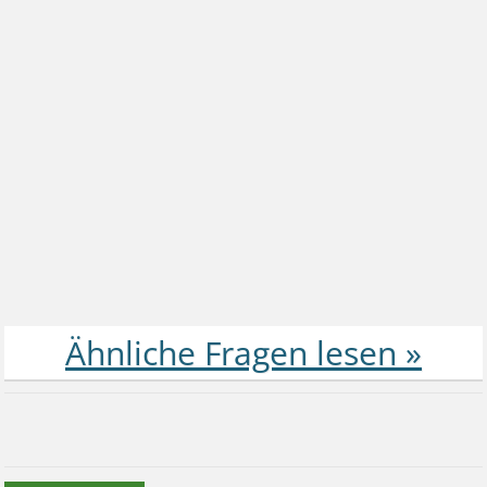
anderen menschen und in der schule komme ich gut
zurecht, aber nach der schule dann, falle ich in ein loch,
sitze an meinem schreibtisch und könnte nur noch
weinen aus verzweiflung und einsamkeit, weil ich nihct
weiß was ich falsch mache und mir einfach nur wünschen
würde dass jemand mal nach mir fragt oder mit dem ich
länger reden kann..