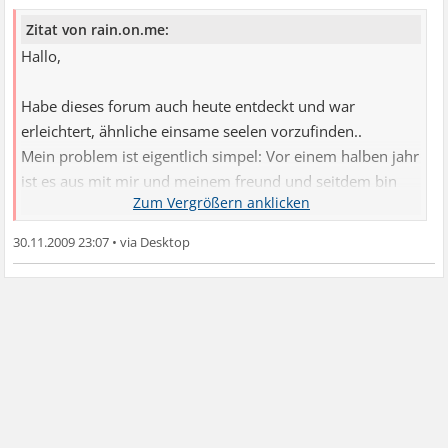
Zitat von rain.on.me:
Hallo,
Habe dieses forum auch heute entdeckt und war
erleichtert, ähnliche einsame seelen vorzufinden..
Mein problem ist eigentlich simpel: Vor einem halben jahr
ist es aus mit mir und meinem freund und seitdem bin
ich überwiegend einsam.
daraus folgt dass ich tatenlos werde und ich mich
30.11.2009 23:07
•
gefesselt fühle durch mich selbst..
es ist nichts so dass ich keine freunde habe, ich habe eine
beste freundin aber sie hat neuerdngs noch jemanden mit
dem sie sich supergut versteht. und dass ist
wahrscheinlich mein problem: einerseits der verlust eines
sehr nahen menschens(mein freund), anderersseits das
gefühl oder die angst eine freundin zu verlieren.
Eigentlich habe ich auch keine wirklichen probleme mit