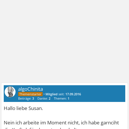
algoChinita
•
Mitglied
seit:
17.09.2016
Beiträge:
3
Danke:
2
Themen:
1
Hallo liebe Susan.
Nein ich arbeite im Moment nicht, ich habe garnciht