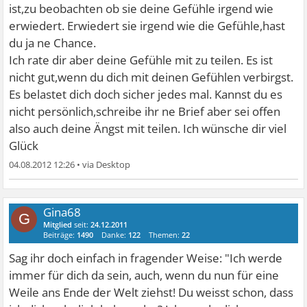
ist,zu beobachten ob sie deine Gefühle irgend wie
erwiedert. Erwiedert sie irgend wie die Gefühle,hast
du ja ne Chance.
Ich rate dir aber deine Gefühle mit zu teilen. Es ist
nicht gut,wenn du dich mit deinen Gefühlen verbirgst.
Es belastet dich doch sicher jedes mal. Kannst du es
nicht persönlich,schreibe ihr ne Brief aber sei offen
also auch deine Ängst mit teilen. Ich wünsche dir viel
Glück
04.08.2012 12:26
•
Gina68
G
Mitglied
seit:
24.12.2011
Beiträge:
1490
Danke:
122
Themen:
22
Sag ihr doch einfach in fragender Weise: "Ich werde
immer für dich da sein, auch, wenn du nun für eine
Weile ans Ende der Welt ziehst! Du weisst schon, dass