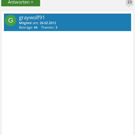
Antworten +
23
graywolf91
G
Mitglied
seit:
26.02.2012
Beiträge:
44
Themen:
3