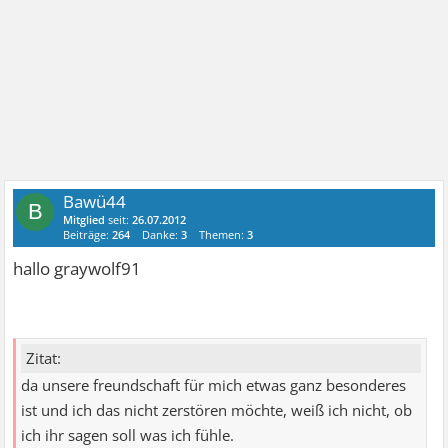
Bawü44
B
Mitglied
seit:
26.07.2012
Beiträge:
264
Danke:
3
Themen:
3
hallo graywolf91
Zitat:
da unsere freundschaft für mich etwas ganz besonderes
ist und ich das nicht zerstören möchte, weiß ich nicht, ob
ich ihr sagen soll was ich fühle.