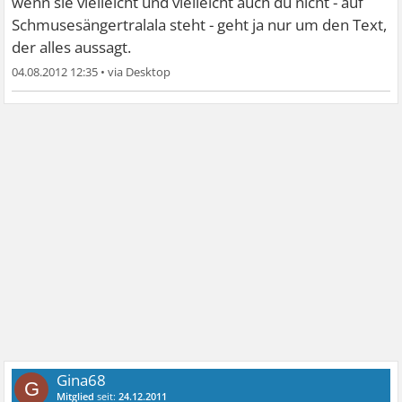
wenn sie vielleicht und vielleicht auch du nicht - auf
Schmusesängertralala steht - geht ja nur um den Text,
der alles aussagt.
04.08.2012 12:35
•
Gina68
G
Mitglied
seit:
24.12.2011