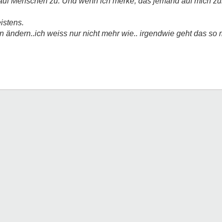
ie auf Menschen zu. Und wenn ich merke, das jemand auf mich z
istens.
ändern..ich weiss nur nicht mehr wie.. irgendwie geht das so 