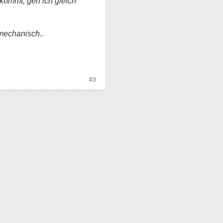
ukommt, geh ich gleich
mechanisch..
#3