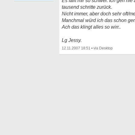
Es fällt mir so schwer. Ich geh n
tausend schritte zurück.
Nicht immer, aber doch sehr oft/me
Manchmal würd ich das schon gern 
Ach das klingt alles so wirr..
Lg Jessy.
12.11.2007 18:51
•