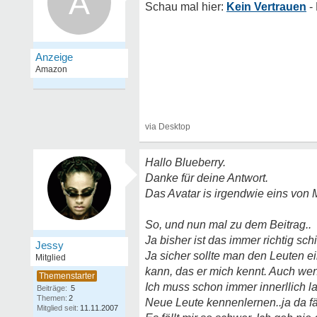
A
Kein Vertrauen
Hallo Blueberry.
Danke für deine Antwort.
Das Avatar is irgendwie eins von M
So, und nun mal zu dem Beitrag..
Ja bisher ist das immer richtig s
Jessy
Ja sicher sollte man den Leuten e
Mitglied
kann, das er mich kennt. Auch wen
Ich muss schon immer innerllich l
Beiträge:
5
Themen:
2
Neue Leute kennenlernen..ja da f
Mitglied seit:
11.11.2007