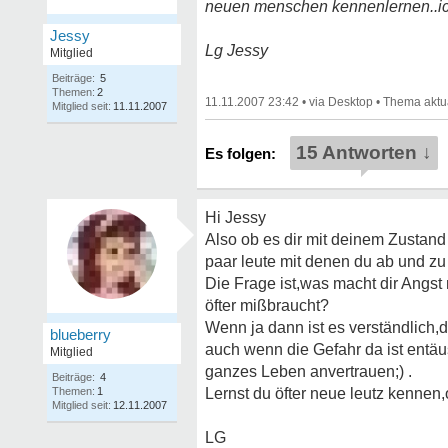
neuen menschen kennenlernen..ich
Jessy
Lg Jessy
Mitglied
Beiträge:
5
Themen:
2
11.11.2007 23:42
•
•
Mitglied seit:
11.11.2007
15 Antworten ↓
Hi Jessy
Also ob es dir mit deinem Zustand
paar leute mit denen du ab und zu
Die Frage ist,was macht dir Angs
öfter mißbraucht?
Wenn ja dann ist es verständlich
blueberry
auch wenn die Gefahr da ist entäu
Mitglied
ganzes Leben anvertrauen;) .
Beiträge:
4
Themen:
1
Lernst du öfter neue leutz kenne
Mitglied seit:
12.11.2007
LG