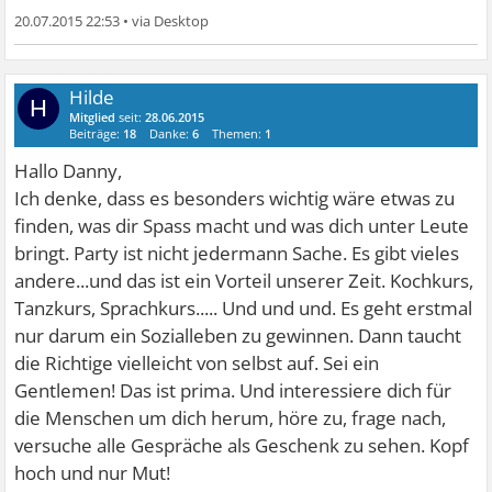
20.07.2015 22:53
•
Hilde
H
Mitglied
seit:
28.06.2015
Beiträge:
18
Danke:
6
Themen:
1
Hallo Danny,
Ich denke, dass es besonders wichtig wäre etwas zu
finden, was dir Spass macht und was dich unter Leute
bringt. Party ist nicht jedermann Sache. Es gibt vieles
andere...und das ist ein Vorteil unserer Zeit. Kochkurs,
Tanzkurs, Sprachkurs..... Und und und. Es geht erstmal
nur darum ein Sozialleben zu gewinnen. Dann taucht
die Richtige vielleicht von selbst auf. Sei ein
Gentlemen! Das ist prima. Und interessiere dich für
die Menschen um dich herum, höre zu, frage nach,
versuche alle Gespräche als Geschenk zu sehen. Kopf
hoch und nur Mut!