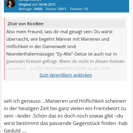
Mitglied
seit:
04.06.2015
Beiträge:
14458
Danke:
12017
Themen:
13
Zitat von RicoBee:
Also mein Freund, lass dir mal gesagt sein: Du wärst
überrascht, wie begehrt Männer mit Manieren und
Höflichkeit in der Damenwelt sind.
Neanderthalermässiges "Ey-Alte"-Getue ist auch nur in
gewissen Kreisen gefragt. Wenn du nicht in diesen Kreisen
verkehrst - gut für dich! Natürlich bleibt es dir nicht
erspart, ab und an auf die Piste zu gehen - aber vielleicht
eher in Richtung Buchclub als in Richtung Rave (ums mal
extrem zu sagen).
seh ich genauso ...Manieren und Höflichkeit scheinen
Und zu Levent: Beziehung heisst immer Abhängigkeit,
in der heutigen Zeit bei ganz vielen ein Fremdwort zu
und zwar gegenseitiger Art. Wenn dem nicht so wäre,
sein --leider .Schön das es doch noch sowas gibt --du
bräuchtest du keine Beziehung.
wirst bestimmt das passende Gegenstück finden -hab
Geduld ....