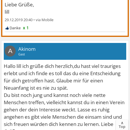
Liebe Grüße,
lill
29.12.2019 20:40
•
x 1
Akinom
A
Gast
Hallo lill ich grüße dich herzlich,du hast viel trauriges
erlebt und ich finde es toll das du eine Entscheidung
für dich getroffen hast. Glaube mir für einen
Neuanfang ist es nie zu spät.
Du bist noch jung und kannst noch viele nette
Menschen treffen, vielleicht kannst du in einen Verein
gehen der dein Interesse weckt. Lasse es ruhig
angehen es gibt viele Menschen die einsam sind und
∧
sich freuen würden dich kennen zu lernen. Liebe
Top