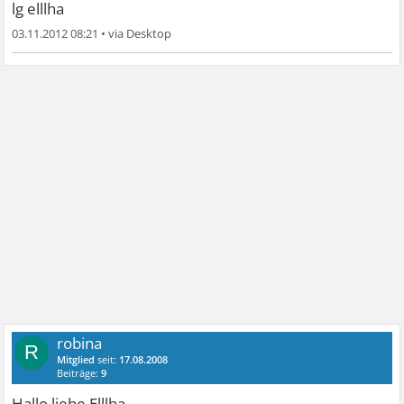
lg elllha
03.11.2012 08:21
•
robina
R
Mitglied
seit:
17.08.2008
Beiträge:
9
Hallo liebe Elllha,