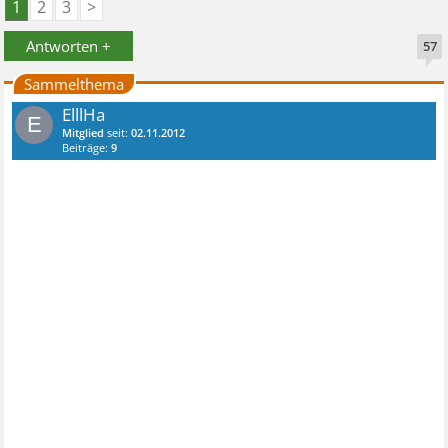
1
2
3
>
Antworten +
57
Sammelthema
ElllHa
E
Mitglied
seit:
02.11.2012
Beiträge:
9