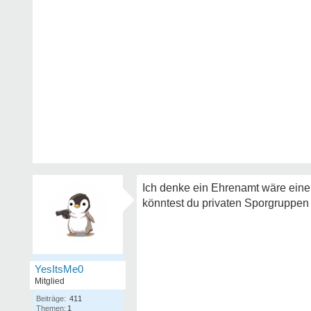
Ich denke ein Ehrenamt wäre eine 
könntest du privaten Sporgruppen (N
YesItsMe0
Mitglied
Beiträge:
411
Themen:
1