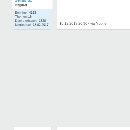
BellaM85
Mitglied
Beiträge:
4193
Themen:
16
Danke erhalten:
1820
16.12.2018 20:30
•
Mitglied seit:
18.02.2017