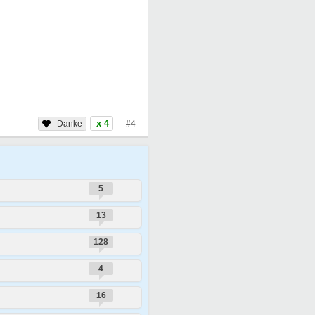
x 4
#4
5
13
128
4
16