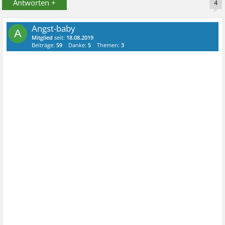
Antworten +
4
Angst-baby
A
Mitglied
seit:
18.08.2019
Beiträge:
59
Danke:
5
Themen:
3