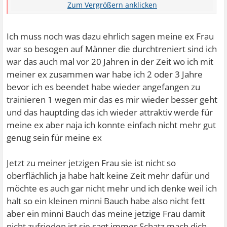
eifersüchtig zu sein?Seid ihr beide offen und ehrlich
miteinander?Wenn du das mit ja beantworten kannst
versuche aus dieser hab acht Haltung zu kommen
Ich muss noch was dazu ehrlich sagen meine ex Frau
Kommunizierst du mit ihr offen über deine Eifersucht ?
war so besogen auf Männer die durchtreniert sind ich
war das auch mal vor 20 Jahren in der Zeit wo ich mit
meiner ex zusammen war habe ich 2 oder 3 Jahre
bevor ich es beendet habe wieder angefangen zu
trainieren 1 wegen mir das es mir wieder besser geht
und das hauptding das ich wieder attraktiv werde für
meine ex aber naja ich konnte einfach nicht mehr gut
genug sein für meine ex
Jetzt zu meiner jetzigen Frau sie ist nicht so
oberflächlich ja habe halt keine Zeit mehr dafür und
möchte es auch gar nicht mehr und ich denke weil ich
halt so ein kleinen minni Bauch habe also nicht fett
aber ein minni Bauch das meine jetzige Frau damit
nicht zufrieden ist sie sagt immer Schatz mach dich