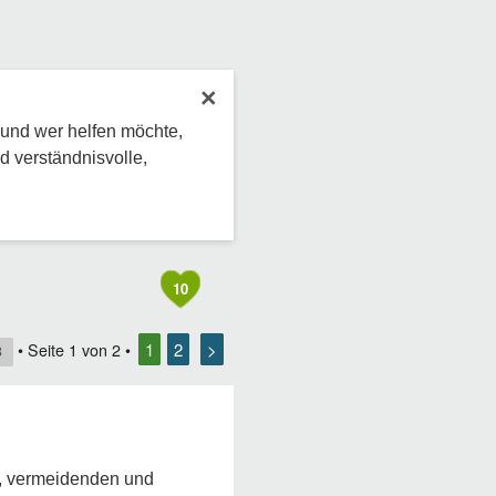
×
 und wer helfen möchte,
d verständnisvolle,
10
1
2
>
• Seite
1
von
2
•
3
r, vermeidenden und