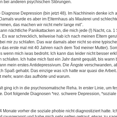
en bei anderen psychischen Störungen.
e Diagnose Depression (bin jetzt 48). Im Nachhinein denke ich 
. Damals wurde es aber im Elternhaus als Maulerei und schlec
ammen, das machen wir nicht mehr lange mit".
dann nächtliche Panikattacken an, die mich jede (!) Nacht, ca.
 Es war schrecklich, teilweise hab ich nach meinen Eltern geru
ei mir zu schlafen. Das war damals aber nicht so eine typische
 das erste mal mit 40 Jahren nach dem Tod meiner Mutter). Sond
als wenn mich iwas bedroht. Ich kann das leider nicht besser erk
 schlafen. Ich habe mich fast ein Jahr damit gequält, bis wan
nn mein erstes Antidepressivum. Die Ängste verschwanden, ab
h Spaß gehabt. Das einzige was ich hatte war quasi die Arbeit.
ht mehr, wann das aufhörte und warum.
 ging ich in die psychosomatische Reha. In erster Linie, um fes
Dort folgende Diagnosen *rez. schwere Depression, *soziale 
4 Monate vorher die soziale phobie nicht diagnostiziert hatte. I
d rausgerannt und habe mich sehr selten getraut, etwas zu sage