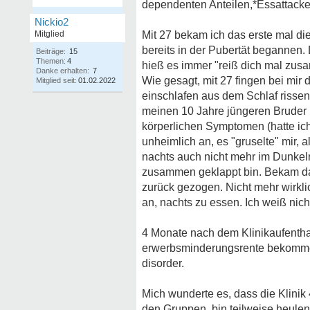
dependenten Anteilen,*Essattack
Nickio2
Mitglied
Mit 27 bekam ich das erste mal di
bereits in der Pubertät begannen
Beiträge:
15
Themen:
4
hieß es immer "reiß dich mal zus
Danke erhalten:
7
Wie gesagt, mit 27 fingen bei mir 
Mitglied seit:
01.02.2022
einschlafen aus dem Schlaf rissen.
meinen 10 Jahre jüngeren Bruder b
körperlichen Symptomen (hatte ich
unheimlich an, es "gruselte" mir, 
nachts auch nicht mehr im Dunkeln
zusammen geklappt bin. Bekam da
zurück gezogen. Nicht mehr wirklic
an, nachts zu essen. Ich weiß nic
4 Monate nach dem Klinikaufenthalt
erwerbsminderungsrente bekomme. 
disorder.
Mich wunderte es, dass die Klinik 
den Gruppen, bin teilweise heulen