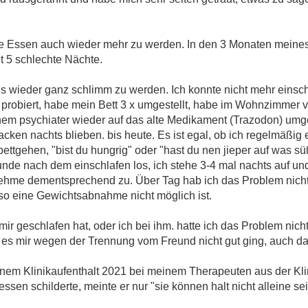
he Essen auch wieder mehr zu werden. In den 3 Monaten meines 
t 5 schlechte Nächte.
s wieder ganz schlimm zu werden. Ich konnte nicht mehr einschla
probiert, habe mein Bett 3 x umgestellt, habe im Wohnzimmer v
inem psychiater wieder auf das alte Medikament (Trazodon) umges
acken nachts blieben. bis heute. Es ist egal, ob ich regelmäßig es
ttgehen, "bist du hungrig" oder "hast du nen jieper auf was sü
unde nach dem einschlafen los, ich stehe 3-4 mal nachts auf un
h nehme dementsprechend zu. Über Tag hab ich das Problem nic
 so eine Gewichtsabnahme nicht möglich ist.
r geschlafen hat, oder ich bei ihm. hatte ich das Problem nicht
l es mir wegen der Trennung vom Freund nicht gut ging, auch da
nem Klinikaufenthalt 2021 bei meinem Therapeuten aus der Klin
sen schilderte, meinte er nur "sie können halt nicht alleine sei