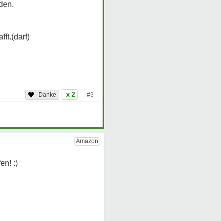
den.
ft.(darf)
x 2
#3