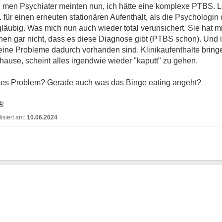
men Psychiater meinten nun, ich hätte eine komplexe PTBS. Le
1 für einen erneuten stationären Aufenthalt, als die Psychologi
läubig. Was mich nun auch wieder total verunsichert. Sie hat m
hen gar nicht, dass es diese Diagnose gibt (PTBS schon). Und i
meine Probleme dadurch vorhanden sind. Klinikaufenthalte brin
hause, scheint alles irgendwie wieder "kaputt" zu gehen.
hes Problem? Gerade auch was das Binge eating angeht?
🌺
10.06.2024