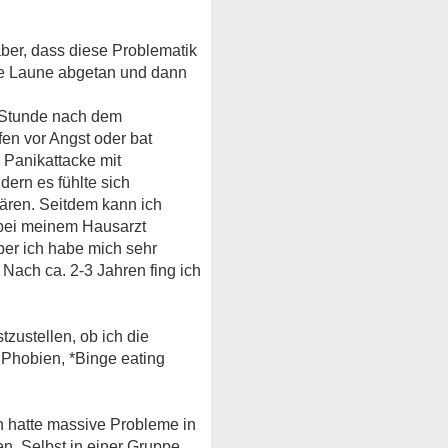
aber, dass diese Problematik
hte Laune abgetan und dann
 1 Stunde nach dem
fen vor Angst oder bat
 Panikattacke mit
ern es fühlte sich
lären. Seitdem kann ich
n bei meinem Hausarzt
er ich habe mich sehr
 Nach ca. 2-3 Jahren fing ich
tzustellen, ob ich die
Phobien, *Binge eating
ch hatte massive Probleme in
n. Selbst in einer Gruppe