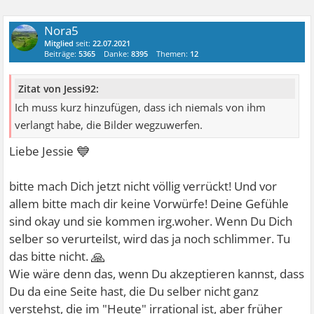
Nora5
Mitglied
seit:
22.07.2021
Beiträge:
5365
Danke:
8395
Themen:
12
Zitat von Jessi92:
Ich muss kurz hinzufügen, dass ich niemals von ihm
verlangt habe, die Bilder wegzuwerfen.
💙
Liebe Jessie
bitte mach Dich jetzt nicht völlig verrückt! Und vor
allem bitte mach dir keine Vorwürfe! Deine Gefühle
sind okay und sie kommen irg.woher. Wenn Du Dich
selber so verurteilst, wird das ja noch schlimmer. Tu
🙏
das bitte nicht.
Wie wäre denn das, wenn Du akzeptieren kannst, dass
Du da eine Seite hast, die Du selber nicht ganz
verstehst, die im "Heute" irrational ist, aber früher