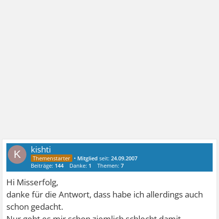
kishti
K
•
Mitglied
seit:
24.09.2007
Beiträge:
144
Danke:
1
Themen:
7
Hi Misserfolg,
danke für die Antwort, dass habe ich allerdings auch
schon gedacht.
Nur geht es mir schon ziemlich schlecht damit.