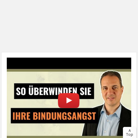
∧
Top