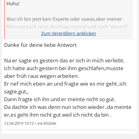
Huhu!
Also ich bin jetzt kein Experte oder sowas,aber meiner
Meinung nach ist es durchaus normal und auch "gesund"
sich auch mal zurückzuziehen und Zeit für sich selbst zu
benötigten.Erfahrungsgemäß macht es nicht besser den
Danke für deine liebe Antwort
anderen zu bedrängen,das kann zu noch mehr Rückzug
führen.Jeder braucht auch mal seinen Freiraum,aber ich
Na er sagte es gestern das er sich in mich verliebt.
verstehe natürlich durchaus,dass es Dich
Ich hatte auch gestern bei ihm geschlafen,musste
verunsichert,wenn die ganze Zeit ein reger Austausch da
aber früh raus wegen arbeiten.
war und dann plötzlich Funkstille herrscht.Ist normal.
Er rief mich eben an und fragte wie es mir geht..ich
Möglicherweise hast Du Dich von ihm durch sein
sagte,gut,,
Verhalten einfach abgelehnt gefühlt und es darum als
Dann fragte ich ihn und er meinte nicht so gut.
"abstoßend" empfunden wie sein Verhalten gewesen ist?
Da dachte ich was denn nun schon wieder..da meinte
Vielleicht wollte er sich in Ruhe über seine Gefühle im
er,es geht ihm nicht gut weil ich nicht da bin .
Klaren sein und hat sich deshalb erstmal distanziert.Man
12.04.2019 10:12
•
sollte mit Bedacht an sowas ran gehen,finde ich und er
hat vielleicht einfach nachgedacht.Manche können auch