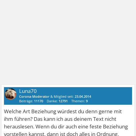
mit ihren Gefühlen nicht umgehen,es nicht
einordnen,einschätzen,vielleicht hat er Angst,ist unsicher
und benimmt sich darum so seltsam.
Er hat Dir also gesagt,dass er dabei sei sich richtig in Dich
zu verlieben?Wie benimmt er sich denn jetzt?Das habe ich
nicht ganz rausgelesen.
Grüße,
Unruhe_in_Person
Luna70
Corona-Moderator
& Mitglied seit:
23.04.2014
Beiträge:
11170
Danke:
12791
Themen:
9
Welche Art Beziehung würdest du denn gerne mit
ihm führen? Das kann ich aus deinem Text nicht
herauslesen. Wenn du dir auch eine feste Beziehung
vorstellen kannst, dann ist doch alles in Ordnung.