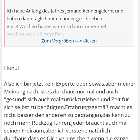
Ich habe Anfang des Jahres jemand kennengelernt und
haben dann täglich miteinander geschrieben.
Vor 3 Wochen haben wir uns dann immer mehr
geschrieben und getroffen.
Es war alles toll und perfekt.
Bis auf letzte Woche von einem auf den anderen Tag ..da
wurde er komisch.,kein richtiges guten Morgen
mehr.,kein ich hab dich lieb oder vermisse dich.
Huhu!
Ich habe immer gefragt was denn los sei.er meinte,es sei
alles in Ordnung und er braucht mal Zeit für sich.
Also ich bin jetzt kein Experte oder sowas,aber meiner
Das war so abstoßend.
Meinung nach ist es durchaus normal und auch
Das ging jetzt fast ne Woche und gestern habe ich ihn
"gesund" sich auch mal zurückzuziehen und Zeit für
gefragt was los ist..er meinte,er sei gerade dabei sich
sich selbst zu benötigten.Erfahrungsgemäß macht es
richtig in mich zu verlieben!
nicht besser den anderen zu bedrängen,das kann zu
Geht sowas das man dann so auf Abstand geht?
noch mehr Rückzug führen.Jeder braucht auch mal
Eine Freundin von mir hat mir genau das vor einer Woche
seinen Freiraum,aber ich verstehe natürlich
gesagt,das er sich verliebt und deswegen do ist.er war 5
durchaus,dass es Dich verunsichert,wenn die ganze