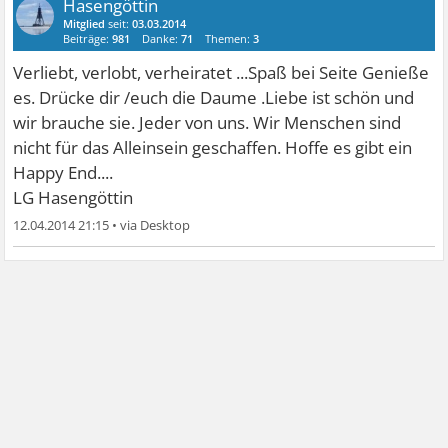
Hasengöttin
Mitglied
seit:
03.03.2014
Beiträge:
981
Danke:
71
Themen:
3
Verliebt, verlobt, verheiratet ...Spaß bei Seite Genieße
es. Drücke dir /euch die Daume .Liebe ist schön und
wir brauche sie. Jeder von uns. Wir Menschen sind
nicht für das Alleinsein geschaffen. Hoffe es gibt ein
Happy End....
LG Hasengöttin
12.04.2014 21:15
•