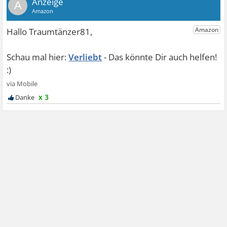
A
Verliebt
x 3