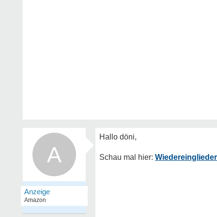
A
Wiedereingliede