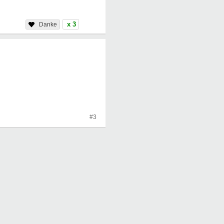
x 3
#3