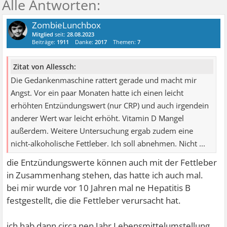
ZombieLunchbox
Mitglied
seit:
28.08.2023
Beiträge:
1911
Danke:
2017
Themen:
7
Zitat von Allessch:
Die Gedankenmaschine rattert gerade und macht mir
Angst. Vor ein paar Monaten hatte ich einen leicht
erhöhten Entzündungswert (nur CRP) und auch irgendein
anderer Wert war leicht erhöht. Vitamin D Mangel
außerdem. Weitere Untersuchung ergab zudem eine
nicht-alkoholische Fettleber. Ich soll abnehmen. Nicht ...
die Entzündungswerte können auch mit der Fettleber
in Zusammenhang stehen, das hatte ich auch mal.
bei mir wurde vor 10 Jahren mal ne Hepatitis B
festgestellt, die die Fettleber verursacht hat.
ich hab dann circa nen Jahr Lebensmittelumstellung