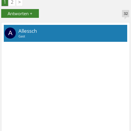
1
2
>
Antworten +
32
Allessch
A
Gast