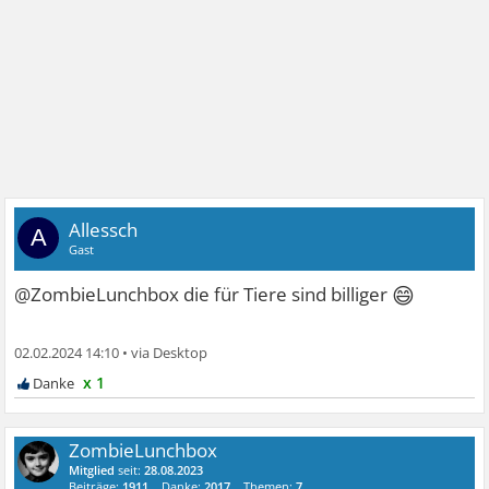
Allessch
A
Gast
😄
@ZombieLunchbox die für Tiere sind billiger
02.02.2024 14:10
•
x 1
ZombieLunchbox
Mitglied
seit:
28.08.2023
Beiträge:
1911
Danke:
2017
Themen:
7