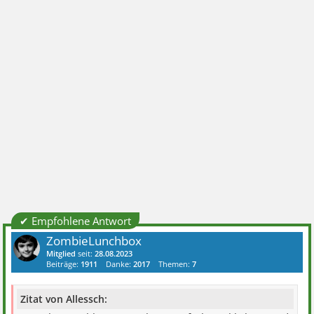
✔ Empfohlene Antwort
ZombieLunchbox
Mitglied
seit:
28.08.2023
Beiträge:
1911
Danke:
2017
Themen:
7
Zitat von Allessch: