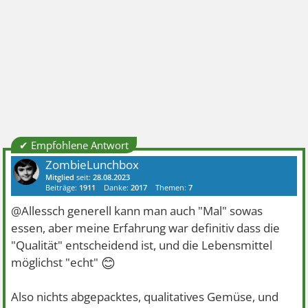
✔ Empfohlene Antwort
ZombieLunchbox
Mitglied
seit:
28.08.2023
Beiträge:
1911
Danke:
2017
Themen:
7
@Allessch generell kann man auch "Mal" sowas
essen, aber meine Erfahrung war definitiv dass die
"Qualität" entscheidend ist, und die Lebensmittel
😊
möglichst "echt"
Also nichts abgepacktes, qualitatives Gemüse, und