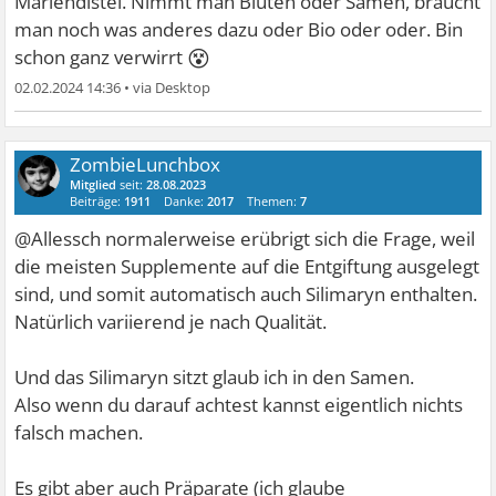
Mariendistel. Nimmt man Blüten oder Samen, braucht
man noch was anderes dazu oder Bio oder oder. Bin
😵
schon ganz verwirrt
02.02.2024 14:36
•
ZombieLunchbox
Mitglied
seit:
28.08.2023
Beiträge:
1911
Danke:
2017
Themen:
7
@Allessch normalerweise erübrigt sich die Frage, weil
die meisten Supplemente auf die Entgiftung ausgelegt
sind, und somit automatisch auch Silimaryn enthalten.
Natürlich variierend je nach Qualität.
Und das Silimaryn sitzt glaub ich in den Samen.
Also wenn du darauf achtest kannst eigentlich nichts
falsch machen.
Es gibt aber auch Präparate (ich glaube