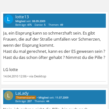
lotte13
L
Mitglied
seit:
08.09.2009
Beiträge:
475
Danke:
5
Themen:
49
Ja, ein Eisprung kann so schmerzhaft sein. Es gibt
Frauen, die auf der Straße umfallen vor Schmerzen,
wenn der Eisprung kommt.
Hast du mal gerechnet, kann es der ES gewesen sein ?
Hast du das schon öfter gehabt ? Nimmst du die Pille ?
LG lotte
14.04.2010 12:06
•
LaLady
L
•
Mitglied
seit:
11.07.2009
Beiträge:
207
Themen:
44