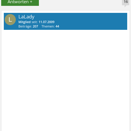
Antworten +
16
LaLady
L
Mitglied
seit:
11.07.2009
Beiträge:
207
Themen:
44