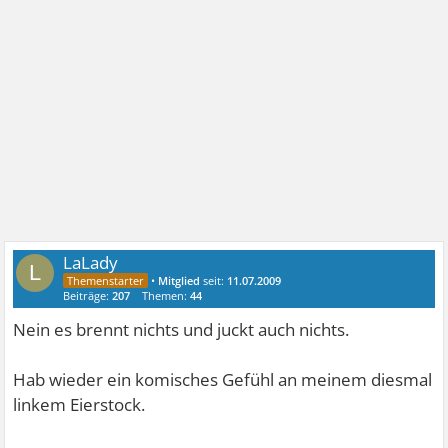
LaLady
L
•
Mitglied
seit:
11.07.2009
Beiträge:
207
Themen:
44
Nein es brennt nichts und juckt auch nichts.
Hab wieder ein komisches Gefühl an meinem diesmal
linkem Eierstock.