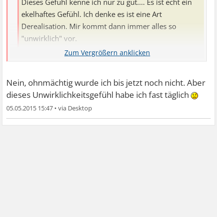
Dieses Gefühl kenne ich nur zu gut.... Es ist echt ein
ekelhaftes Gefühl. Ich denke es ist eine Art
Derealisation. Mir kommt dann immer alles so
"unwirklich" vor.
Exakt. Ekelhaft trifft es ziemlich gut... und dieses
"unwirkliche" kenn ich auch. Wie im Film, ist es dann..
Nein, ohnmächtig wurde ich bis jetzt noch nicht. Aber
alles zieht an einem vorbei und bei mir geht das dann
dieses Unwirklichkeitsgefühl habe ich fast täglich
nahtlos in einen "Traum" über, den ich während der
05.05.2015 15:47
•
Ohnmacht habe. Meistens renn ich ganz klassisch
irgendwelche Flure/ Gebäude entlang.
Kippst du auch öfters, Becky? Kennt man bei dir die
Ursache?