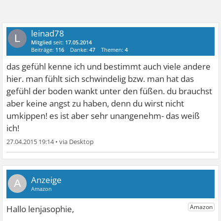
leinad78
L
Mitglied
seit:
17.05.2014
Beiträge:
116
Danke:
47
Themen:
4
das gefühl kenne ich und bestimmt auch viele andere
hier. man fühlt sich schwindelig bzw. man hat das
gefühl der boden wankt unter den füßen. du brauchst
aber keine angst zu haben, denn du wirst nicht
umkippen! es ist aber sehr unangenehm- das weiß
ich!
27.04.2015 19:14
•
A