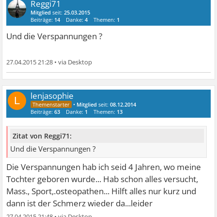
Reggi71
Mitglied
seit:
25.03.2015
Beiträge:
14
Danke:
4
Themen:
1
Und die Verspannungen ?
27.04.2015 21:28
•
lenjasophie
L
•
Mitglied
seit:
08.12.2014
Beiträge:
63
Danke:
1
Themen:
13
Zitat von Reggi71:
Und die Verspannungen ?
Die Verspannungen hab ich seid 4 Jahren, wo meine
Tochter geboren wurde... Hab schon alles versucht,
Mass., Sport,.osteopathen... Hilft alles nur kurz und
dann ist der Schmerz wieder da...leider
27.04.2015 21:48
•