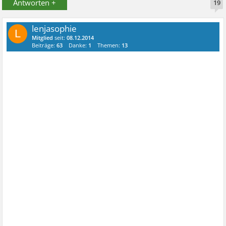
Antworten +
19
lenjasophie
L
Mitglied
seit:
08.12.2014
Beiträge:
63
Danke:
1
Themen:
13