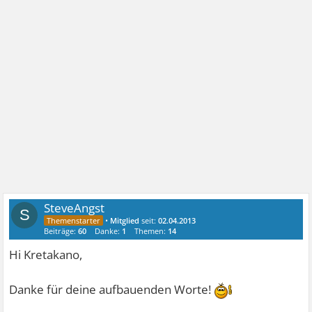
SteveAngst
S
•
Mitglied
seit:
02.04.2013
Beiträge:
60
Danke:
1
Themen:
14
Hi Kretakano,
Danke für deine aufbauenden Worte!