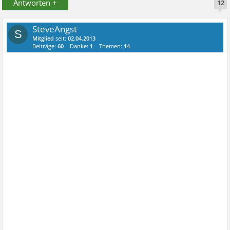
Antworten +
12
SteveAngst
S
Mitglied
seit:
02.04.2013
Beiträge:
60
Danke:
1
Themen:
14