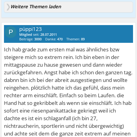
Weitere Themen laden
püppi123
P
Mitglied
seit:
28.07.2011
Beiträge:
3000
Danke:
470
Themen:
89
Ich hab grade zum ersten mal was ähnliches bzw
steigere mich so extrem rein. Ich bin eben in der
mittagspause zu hause gewesen und dann wieder
zurückgefahren. Angst habe ich schon den ganzen tag.
dabnn bin ich bei der abreit ausgestiegen und wollte
reingehen. plötzlich hatte ich das gefühl, dass mein
rechter arm einschläft. Einfach so beim Laufen. die
Hand hat so gekribbelt als wenn sie einschläft. Ich hab
sofort eine riesenpanikattacke gekriegt weil ich
dachte es ist ein schlaganfall (ich bin 27,
nichtraucherin, sportlerin und nicht übergewichtig)
und achte seit dem die ganze zeit extrem auf meinen