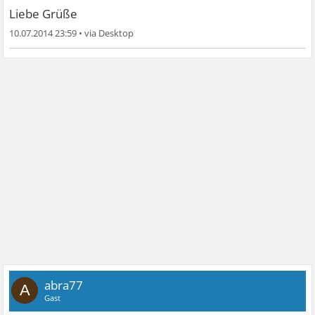
Liebe Grüße
10.07.2014 23:59
•
abra77
A
Gast