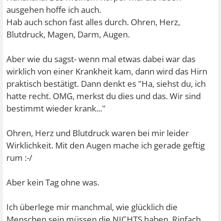
vor einem Kreislaufkollaps. Sehr große Angst habe ich
ausgehen hoffe ich auch.
auch vor Schwindel.
Hab auch schon fast alles durch. Ohren, Herz,
Knochen, Muskeln, Kopf, Innereien, alles schon durch.
Blutdruck, Magen, Darm, Augen.
Im Moment habe ich ein neues Symptom.
Oberbauchschmerzen, mittig, rechts und links.
Aber wie du sagst- wenn mal etwas dabei war das
wirklich von einer Krankheit kam, dann wird das Hirn
Und ja, war bei mir auch so, dass es leider einiges gab,
praktisch bestätigt. Dann denkt es "Ha, siehst du, ich
dass eben nicht nur eine eingebildete Krankheit war.
hatte recht. OMG, merkst du dies und das. Wir sind
Und je älter man wird, desto wahrscheinlicher ist es, dass
bestimmt wieder krank..."
man wirklich was hat.
Manchmal weiß man eben nicht, ob es tatsächlich was ist,
Ohren, Herz und Blutdruck waren bei mir leider
oder eben nur der Kopf.
Wirklichkeit. Mit den Augen mache ich gerade geftig
Das erschwert die ganze Sache, denn beruhigen ist
rum :-/
manchmal dann unmöglich.
Aber kein Tag ohne was.
LG
Mondkatze
Ich überlege mir manchmal, wie glücklich die
Menschen sein müssen die NICHTS haben. Rinfach