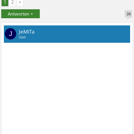
1
2
>
Antworten +
26
JeMiTa
J
Gast