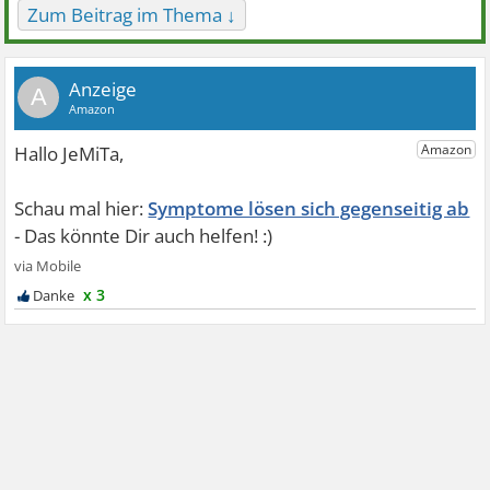
Zum Beitrag im Thema ↓
A
Symptome lösen sich gegenseitig ab
x 3