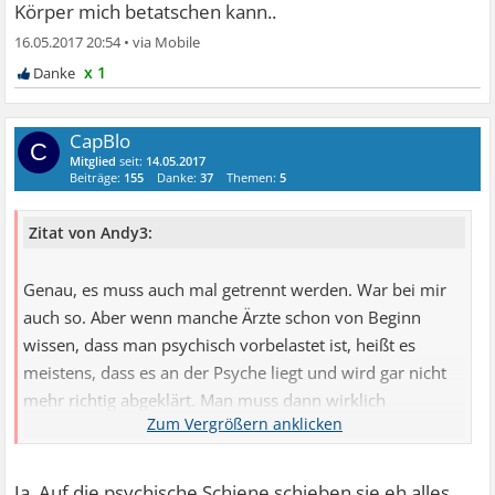
Körper mich betatschen kann..
16.05.2017 20:54
•
x 1
CapBlo
C
Mitglied
seit:
14.05.2017
Beiträge:
155
Danke:
37
Themen:
5
Zitat von Andy3:
Genau, es muss auch mal getrennt werden. War bei mir
auch so. Aber wenn manche Ärzte schon von Beginn
wissen, dass man psychisch vorbelastet ist, heißt es
meistens, dass es an der Psyche liegt und wird gar nicht
mehr richtig abgeklärt. Man muss dann wirklich
hartnäckig sein und darum betteln, dass trotzdem mal
eine Untersuchung gemacht werden soll.
Ja. Auf die psychische Schiene schieben sie eh alles,