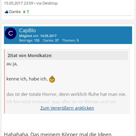
15.05.2017 23:59
•
x 1
CapBlo
C
Mitglied
seit:
14.05.2017
Beiträge:
155
Danke:
37
Themen:
5
Zitat von Mondkatze:
au ja,
kenne ich, habe ich,
das ist der totale Horror, denn wirklich Ruhe hat man nie.
Ich bin total erstaunt, was alles so im Körper und am
Körper weh tun kann.
Irgendwann muß doch mal die Auswahl an Symptomen
erschöpft sein.
Meine größte Angst ist auch meine Herzangst und Angst
Hahahaha. Das meinem Körper mal die Ideen