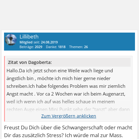
Lillibeth
Mitglied
seit:
24.08.2019
Beiträge:
2029
Danke:
1818
Themen:
26
Zitat von Dagoberta:
Hallo.Da ich jetzt schon eine Weile wach liege und
ängstlich bin , möchte ich mich hier gerne nieder
schreiben.Ich habe folgendes Problem was mir ziemlich
Angst macht . Vor ca 2 Wochen war ich beim Augenarzt,
weil ich wenn ich auf was helles schaue in meinem
rechten Auge einen Mini Punkt sehe der "tanzt" aber dann
wieder verschwindet nach paar Sekunden . Der Arzt stelle
eine Trübung fest welche harmlos ist.Aber jetzt habe ich
Freust Du Dich über die Schwangerschaft oder macht
öfter auf der rechten Seite Kopfschmerzen meistens am
Dir das zusätzlich Stress? Ich würde mal zur Mass.