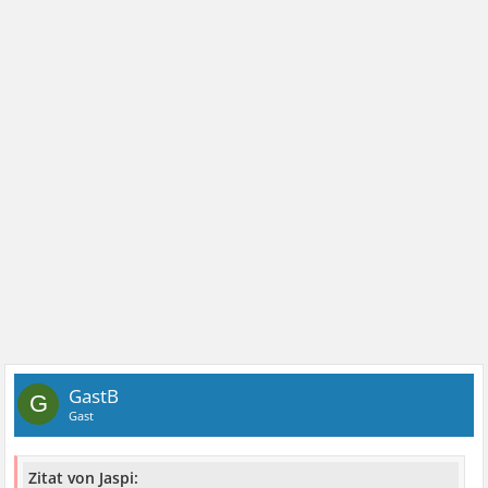
GastB
G
Gast
Zitat von Jaspi: