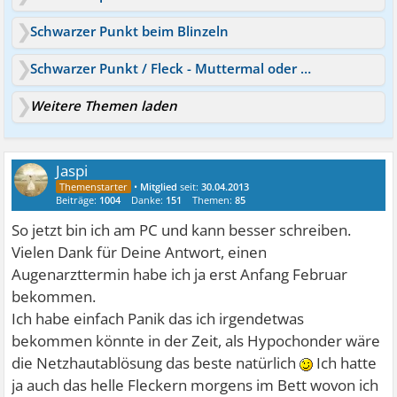
Schwarzer Punkt beim Blinzeln
Schwarzer Punkt / Fleck - Muttermal oder Hautkrebs? Angst
Weitere Themen laden
Jaspi
•
Mitglied
seit:
30.04.2013
Beiträge:
1004
Danke:
151
Themen:
85
So jetzt bin ich am PC und kann besser schreiben.
Vielen Dank für Deine Antwort, einen
Augenarzttermin habe ich ja erst Anfang Februar
bekommen.
Ich habe einfach Panik das ich irgendetwas
bekommen könnte in der Zeit, als Hypochonder wäre
die Netzhautablösung das beste natürlich
Ich hatte
ja auch das helle Fleckern morgens im Bett wovon ich