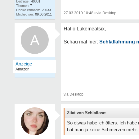
Beiträge:
40831
Themen:
7
Danke erhalten:
29033
27.03.2019 10:48
•
Mitglied seit:
09.06.2011
A
Schlaflähmung 
Zitat von Schlaflose:
So etwas habe ich öfters. Ich habe
hat man ja keine Schmerzen mehr.