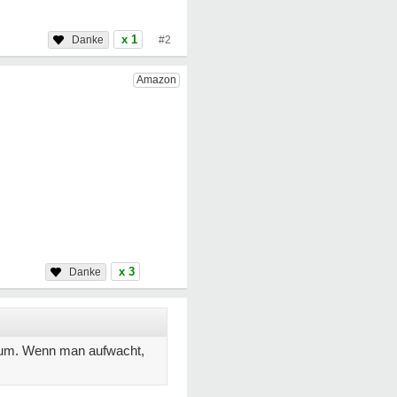
x 1
#2
x 3
Traum. Wenn man aufwacht,