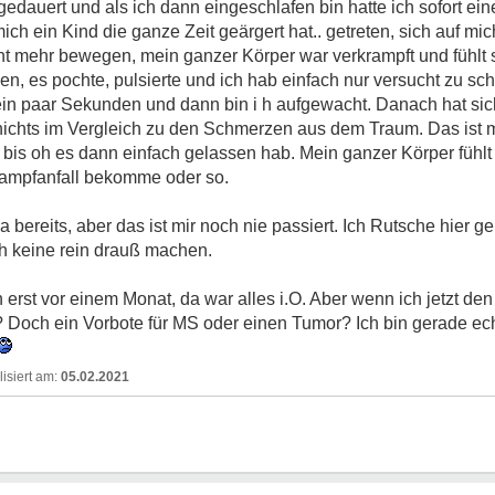
 gedauert und als ich dann eingeschlafen bin hatte ich sofort e
ich ein Kind die ganze Zeit geärgert hat.. getreten, sich auf mi
cht mehr bewegen, mein ganzer Körper war verkrampft und fühlt 
en, es pochte, pulsierte und ich hab einfach nur versucht zu sc
ein paar Sekunden und dann bin i h aufgewacht. Danach hat sic
 nichts im Vergleich zu den Schmerzen aus dem Traum. Das ist 
, bis oh es dann einfach gelassen hab. Mein ganzer Körper fühlt s
Krampfanfall bekomme oder so.
 bereits, aber das ist mir noch nie passiert. Ich Rutsche hier g
ch keine rein drauß machen.
 erst vor einem Monat, da war alles i.O. Aber wenn ich jetzt d
 Doch ein Vorbote für MS oder einen Tumor? Ich bin gerade ech
05.02.2021