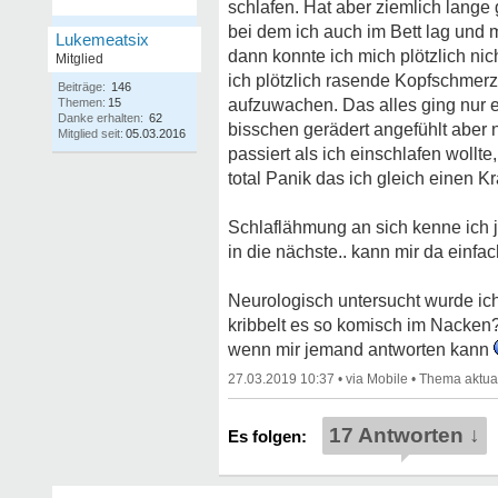
schlafen. Hat aber ziemlich lange
bei dem ich auch im Bett lag und m
Lukemeatsix
dann konnte ich mich plötzlich ni
Mitglied
ich plötzlich rasende Kopfschmerz
Beiträge:
146
Themen:
15
aufzuwachen. Das alles ging nur 
Danke erhalten:
62
bisschen gerädert angefühlt aber
Mitglied seit:
05.03.2016
passiert als ich einschlafen wollte
total Panik das ich gleich einen 
Schlaflähmung an sich kenne ich ja
in die nächste.. kann mir da einfa
Neurologisch untersucht wurde ich
kribbelt es so komisch im Nacken?
wenn mir jemand antworten kann
27.03.2019 10:37
•
•
17 Antworten ↓