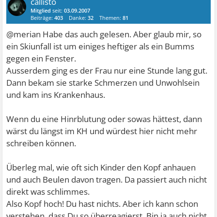
callisto
Mitglied
seit:
03.09.2007
Beiträge:
403
Danke:
32
Themen:
81
@merian Habe das auch gelesen. Aber glaub mir, so
ein Skiunfall ist um einiges heftiger als ein Bumms
gegen ein Fenster.
Ausserdem ging es der Frau nur eine Stunde lang gut.
Dann bekam sie starke Schmerzen und Unwohlsein
und kam ins Krankenhaus.
Wenn du eine Hinrblutung oder sowas hättest, dann
wärst du längst im KH und würdest hier nicht mehr
schreiben können.
Überleg mal, wie oft sich Kinder den Kopf anhauen
und auch Beulen davon tragen. Da passiert auch nicht
direkt was schlimmes.
Also Kopf hoch! Du hast nichts. Aber ich kann schon
verstehen, dass Du so überreagierst. Bin ja auch nicht