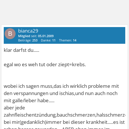
bianca29
B
Mitglied
seit:
05.01.2009
Beiträge:
253
Danke:
11
Themen:
14
klar darfst du.....
egal wo es weh tut oder ziept=krebs.
wobei ich sagen muss,das ich wirklich probleme mit
den verspannungen und ischias,und nun auch noch
mit galle/leber habe.....
aber jede
zahnfleischentzündung,bauchschmerzen,halsschmerzen
bei mir(gedanklich)immer bei dieser krankheit.....es ist