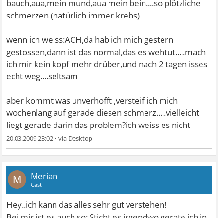
bauch,aua,mein mund,aua mein bein....so plötzliche
schmerzen.(natürlich immer krebs)
wenn ich weiss:ACH,da hab ich mich gestern
gestossen,dann ist das normal,das es wehtut.....mach
ich mir kein kopf mehr drüber,und nach 2 tagen isses
echt weg....seltsam
aber kommt was unverhofft ,versteif ich mich
wochenlang auf gerade diesen schmerz.....vielleicht
liegt gerade darin das problem?ich weiss es nicht
20.03.2009 23:02
•
Merian
M
Gast
Hey..ich kann das alles sehr gut verstehen!
Bei mir ist es auch so: Sticht es irgendwo gerate ich in