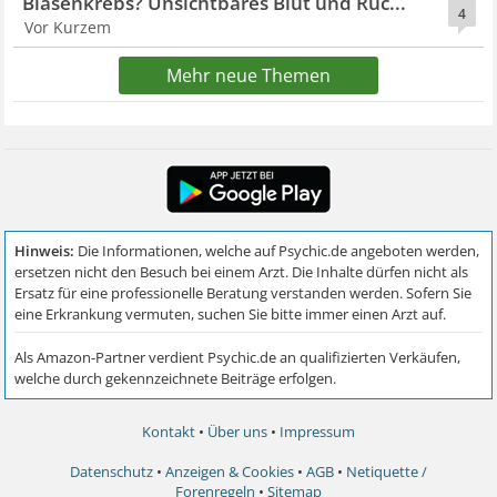
Blasenkrebs? Unsichtbares Blut und Rüc...
4
Vor Kurzem
Mehr neue Themen
Kontakt
•
Über uns
•
Impressum
Datenschutz
•
Anzeigen & Cookies
•
AGB
•
Netiquette /
Forenregeln
•
Sitemap