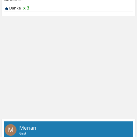
x 3
Merian
M
Gast