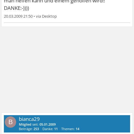
man helfen kann und einem geholfen wird!!
DANKE:-))))
20.03.2009 21:50
•
bianca29
B
Mitglied
seit:
05.01.2009
Beiträge:
253
Danke:
11
Themen:
14