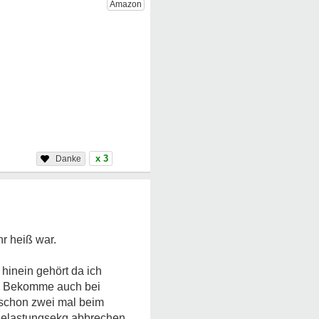
x 3
r heiß war.
 hinein gehört
da ich
on. Bekomme auch bei
 schon zwei mal beim
 Belastungsekg abbrechen