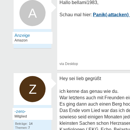
A
Panik(-attacken)
Hey sei lieb gegrüßt
Z
ich kenne das genau wie du.
War letztens auch mit Freunden e
Es ging dann auch einen Berg ho
Das Ende vom Lied war das ich de
-zero-
Mitglied
sowieso seid einigen Monaten jede
kleinsten Sachen schon Herzrasen
Beiträge:
14
Themen:
7
Kardiologen ( EKG, Echo, Belastun