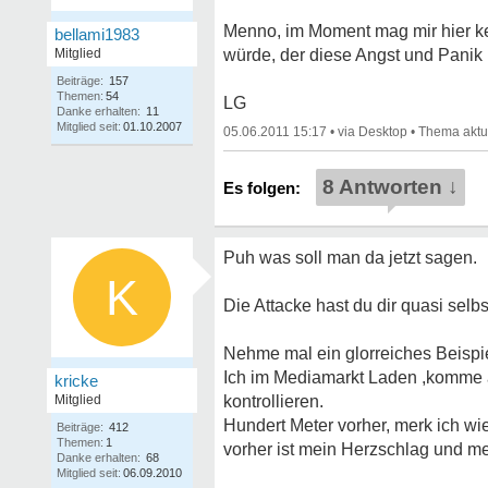
Menno, im Moment mag mir hier k
bellami1983
Mitglied
würde, der diese Angst und Panik 
Beiträge:
157
Themen:
54
LG
Danke erhalten:
11
Mitglied seit:
01.10.2007
05.06.2011 15:17
•
•
8 Antworten ↓
Puh was soll man da jetzt sagen.
K
Die Attacke hast du dir quasi selb
Nehme mal ein glorreiches Beispie
Ich im Mediamarkt Laden ,komme a
kricke
Mitglied
kontrollieren.
Hundert Meter vorher, merk ich wi
Beiträge:
412
Themen:
1
vorher ist mein Herzschlag und me
Danke erhalten:
68
Mitglied seit:
06.09.2010